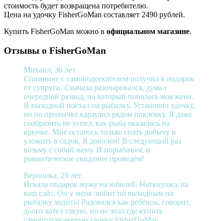
стоимость будет возвращена потребителю.
Цена на удочку FisherGoMan составляет 2490 рублей.
Купить FisherGoMan можно в
официальном магазине
.
Отзывы о FisherGoMan
Михаил, 36 лет
Спиннинг с самоподсекателем получил в подарок
от супруги. Сначала разочаровался, думал
очередной развод, на который попалась моя жена.
В выходной поехал на рыбалку. Установил удочку,
но по привычке караулил рядом поклёвку. Я даже
сообразить не успел, как рыба оказалась на
крючке. Мне осталось только снять добычу и
уложить в садок. Я доволен! В следующий раз
возьму с собой жену. И порыбачим, и
романтическое свидание проведём!
Вероника, 29 лет
Искала подарок мужу на юбилей. Наткнулась на
ваш сайт. Он у меня любит по выходным на
рыбалку ходить! Радовался как ребёнок, говорит,
долго хотел такую, но не знал где купить
самоподсекающую удочку FisherGoMan.