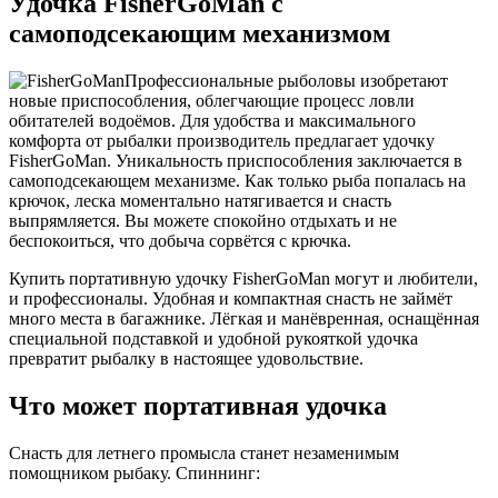
Удочка FisherGoMan с
самоподсекающим механизмом
Профессиональные рыболовы изобретают
новые приспособления, облегчающие процесс ловли
обитателей водоёмов. Для удобства и максимального
комфорта от рыбалки производитель предлагает удочку
FisherGoMan. Уникальность приспособления заключается в
самоподсекающем механизме. Как только рыба попалась на
крючок, леска моментально натягивается и снасть
выпрямляется. Вы можете спокойно отдыхать и не
беспокоиться, что добыча сорвётся с крючка.
Купить портативную удочку FisherGoMan могут и любители,
и профессионалы. Удобная и компактная снасть не займёт
много места в багажнике. Лёгкая и манёвренная, оснащённая
специальной подставкой и удобной рукояткой удочка
превратит рыбалку в настоящее удовольствие.
Что может портативная удочка
Снасть для летнего промысла станет незаменимым
помощником рыбаку. Спиннинг: