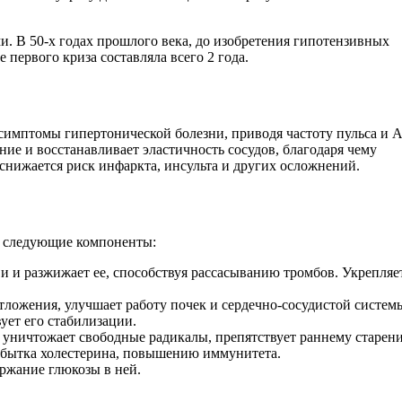
. В 50-х годах прошлого века, до изобретения гипотензивных
первого криза составляла всего 2 года.
симптомы гипертонической болезни, приводя частоту пульса и 
ние и восстанавливает эластичность сосудов, благодаря чему
снижается риск инфаркта, инсульта и других осложнений.
ят следующие компоненты:
и и разжижает ее, способствуя рассасыванию тромбов. Укрепляе
ложения, улучшает работу почек и сердечно-сосудистой систем
ует его стабилизации.
уничтожает свободные радикалы, препятствует раннему старен
збытка холестерина, повышению иммунитета.
ржание глюкозы в ней.