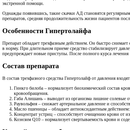
экстренной помощи.
Однажды появившись, такие скачки АД становятся регулярными
препаратов, средняя продолжительность жизни пациентов после 
Особенности Гипертолайфа
Препарат обладает трехфазным действием. Он быстро снимает 
в норму. При длительном приеме средство стабилизирует давле
предупреждает новые приступы. После полного курса лечения 
Состав препарата
В состав трехфазного средства Гипертолайф от давления вход
Гинкго билоба – нормализует биохимический состав кров
кровообращения.
Габа Алишань – выводит из организма лишние солевые от
Раувольфия – снижает артериальное давление и способств
Масло пшеницы – обладает антиоксидантным действием: 
Концентрат устриц – способствует очищению крови от и
Коэнзим Q10 – нормализует свертываемость крови и соде