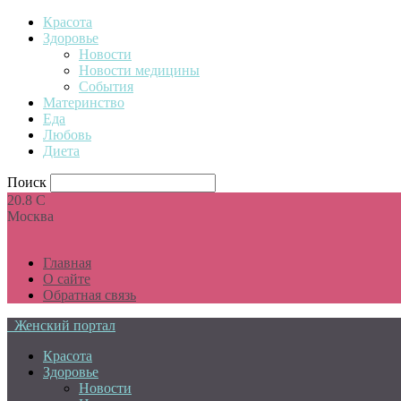
Красота
Здоровье
Новости
Новости медицины
События
Материнство
Еда
Любовь
Диета
Поиск
20.8
C
Москва
Главная
О сайте
Обратная связь
Женский портал
Красота
Здоровье
Новости