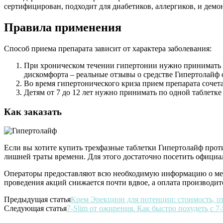
сертифицирован, подходит для диабетиков, аллергиков, и демон
Правила применения
Способ приема препарата зависит от характера заболевания:
При хроническом течении гипертонии нужно принимать по 
дискомфорта – реальные отзывы о средстве Гипертолайф
Во время гипертонического криза прием препарата сочет
Детям от 7 до 12 лет нужно принимать по одной таблетке 
Как заказать
Если вы хотите купить трехфазные таблетки Гипертолайф проти
лишней траты времени. Для этого достаточно посетить официал
Операторы предоставляют всю необходимую информацию о меди
проведения акций снижается почти вдвое, а оплата производи
Предыдущая статья
Крем Эрекцион для потенции: стоимость, от
Следующая статья
7-Slim от ожирения. Как быстро похудеть с 7-