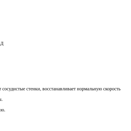
АД
т сосудистые стенки, восстанавливает нормальную скорость
ы.
ию.