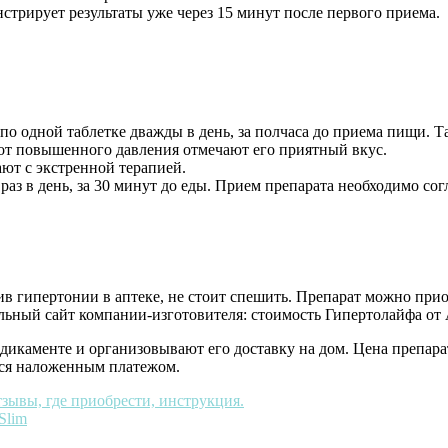
стрирует результаты уже через 15 минут после первого приема.
одной таблетке дважды в день, за полчаса до приема пищи. Таб
 от повышенного давления отмечают его приятный вкус.
ают с экстренной терапией.
раз в день, за 30 минут до еды. Прием препарата необходимо сог
в гипертонии в аптеке, не стоит спешить. Препарат можно прио
ьный сайт компании-изготовителя: стоимость Гипертолайфа от А
каменте и организовывают его доставку на дом. Цена препара
тся наложенным платежом.
зывы, где приобрести, инструкция.
Slim