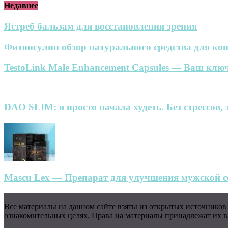
Недавнее
Ястреб бальзам для восстановления зрения
Фитонсулин обзор натурального средства для кон
TestoLink Male Enhancement Capsules — Ваш ключ
DAO SLIM: я просто начала худеть. Без стрессов, 
Mascu Lex — Препарат для улучшения мужской се
Все материалы на данном сайте взяты из открытых источников
ознакомительных целях. Права на материалы принадлежат их вл