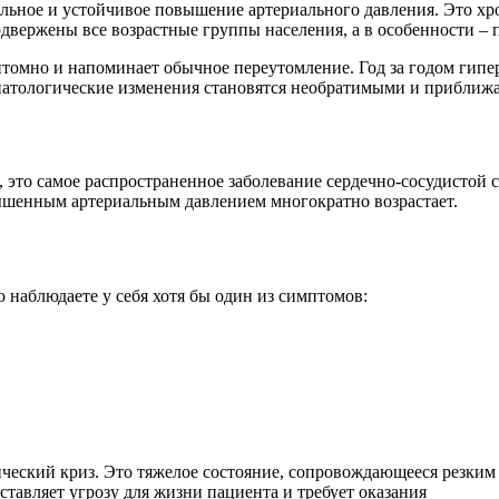
ельное и устойчивое повышение артериального давления. Это хро
подвержены все возрастные группы населения, а в особенности –
птомно и напоминает обычное переутомление. Год за годом гипер
патологические изменения становятся необратимыми и приближа
 это самое распространенное заболевание сердечно-сосудистой 
овышенным артериальным давлением многократно возрастает.
 наблюдаете у себя хотя бы один из симптомов:
ческий криз. Это тяжелое состояние, сопровождающеес
я резким
тавляет угрозу для жизни пациента и требует оказания