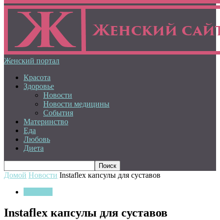
Женский портал
Красота
Здоровье
Новости
Новости медицины
События
Материнство
Еда
Любовь
Диета
Домой
Новости
Instaflex капсулы для суставов
Новости
Instaflex капсулы для суставов