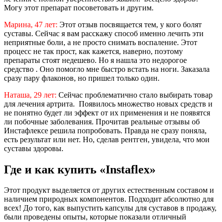
Могу этот препарат посоветовать и другим.
Марина, 47 лет:
Этот отзыв посвящается тем, у кого болят
суставы. Сейчас я вам расскажу способ именно лечить эти
неприятные боли, а не просто снимать воспаление. Этот
процесс не так прост, как кажется, наверно, поэтому
препараты стоят недешево. Но я нашла это недорогое
средство . Оно помогло мне быстро встать на ноги. Заказала
сразу пару флаконов, но пришел только один.
Наташа, 29 лет:
Сейчас проблематично стало выбирать товар
для лечения артрита. Появилось множество новых средств и
не понятно будет ли эффект от их применения и не появятся
ли побочные заболевания. Прочитав реальные отзывы об
Инстафлексе решила попробовать. Правда не сразу поняла,
есть результат или нет. Но, сделав рентген, увидела, что мои
суставы здоровы.
Где и как купить «Instaflex»
Этот продукт выделяется от других естественным составом и
наличием природных компонентов. Подходит абсолютно для
всех! До того, как выпустить капсулы для суставов в продажу,
были проведены опыты, которые показали отличный