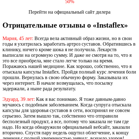
50%
Перейти на официальный сайт дилера
Отрицательные отзывы о «Instaflex»
Мария, 45 лет:
Всегда вела активный образ жизни, но в свои
годы я ухитрилась заработать артроз суставов. Обратившись в
клинику, ничего кроме шока я не получила. Лекарств
выписали на огромную сумму. И даже не смотря на то, что я
это все приобрела, мне стало легче только на время.
Поражаюсь нашей медицине. Как хорошо, собственно, что я
отыскала капсулы Instaflex. Пройдя полный курс лечения боли
прошли. Вернулась в свою обычную форму. Заказывала их
через интернет. В начале возмущалась, что посылку
задержали, а ныне рада результату.
Эдуард, 39 лет:
Как я вас понимаю. Я тоже давным-давно
мучаюсь с подобным заболеванием. Когда супруга отыскала
капсулы для здоровья суставов в сети, воспринял не совсем
серьезно. Затем вышло так, собственно что отправили
бесполезный продукт, а все, потому что заказала не там где
надо. Но когда обнаружили официальный вебсайт, заказали
вторично. Спустя пару недель ощутил облегчение, к концу
лечения с полной уверенностью заявил: всецело здоров!