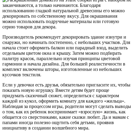
заканчиваются, а только начинаются. Благодаря
использованию гладкой натуральной древесины его можно
декорировать по собственному вкусу. Для окрашивания
можно использовать подручные материалы или готовую
серию товаров для декора.
Производитель рекомендует декорировать здание изнутри и
снаружи, но начинать постепенно, с небольших участков. Для
начала стоит оформить балкон или парадный вход, выделить
отдельным цветом окна и крышу. Затем можно подбирать
палитру красок, параллельно изучая принципы цветовой
гармонии и начала дизайна. Для большей реалистичности в
комплект включены шторы, изготовленные из небольших
кусочков текстиля.
Если у девочки есть друзья, обязательно пригласите их, чтобы
показать новую игрушку. Вместе детям будет проще
придумать сказочный сюжет, определиться с характером
каждой из кукол, оформить комнату для каждого «жильца».
Наблюдая за процессом игры, родители могут сделать выводы
о том, как их ребенок воспринимает «взрослую» жизнь, как
общается со сверстниками, какие сказки любит. Да и мамам с
папами иногда полезно ощутить себя детьми, проявив
инициативу в создании волшебного мира.