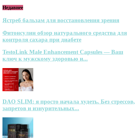
Недавнее
Ястреб бальзам для восстановления зрения
Фитонсулин обзор натурального средства для
контроля сахара при диабете
TestoLink Male Enhancement Capsules — Ваш
ключ к мужскому здоровью и...
DAO SLIM: я просто начала худеть. Без стрессов,
запретов и изнурительных...