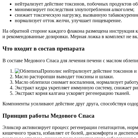
нейтрализует действие токсинов, побочных продуктов об
минимизирует последствия злоупотребления алкоголем;
снижает токсическую нагрузку, вызванную табакокурени
нормализует отток желчи, улучшает пищеварение.
На обратной стороне каждого флакона размещена инструкция 
и рекомендованные дозировки. Мерная ложка в комплект не вк
Что входит в состав препарата
В составе Медового Спаса для лечения печени с маслом облеп
Прополис нейтрализует действие токсинов и 
Масло расторопши выводит токсины и шлаки.
Масло облепихи снимает воспаления, нормализует работ
Экстракт кедра укрепляет иммунную систему, снижает ри
Экстракт корня калгана ускоряет регенерацию тканей.
Компоненты усиливают действие друг друга, способствуя озд
Принцип работы Медового Спаса
Эликсир активизирует процесс регенерации гепатоцитов, нор
кишечного тракта, избавляет от болей, дискомфорта и диспепс