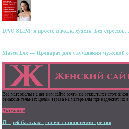
DAO SLIM: я просто начала худеть. Без стрессов, 
Mascu Lex — Препарат для улучшения мужской се
Все материалы на данном сайте взяты из открытых источников
ознакомительных целях. Права на материалы принадлежат их вл
Актуально
Ястреб бальзам для восстановления зрения