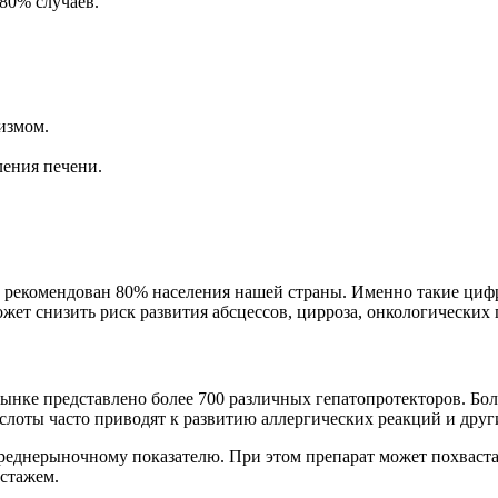
 80% случаев.
измом.
ения печени.
ь рекомендован 80% населения нашей страны. Именно такие ци
жет снизить риск развития абсцессов, цирроза, онкологических
ынке представлено более 700 различных гепатопротекторов. Бо
слоты часто приводят к развитию аллергических реакций и дру
реднерыночному показателю. При этом препарат может похваста
стажем.