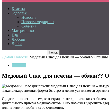
Красота
Здоровье
Новости
Новости медицины
События
Материнство
Еда
Любовь
Диета
Домой
Новости
Медовый Спас для печени — обман?? Отзывы и
Новости
Медовый Спас для печени — обман?? О
Медовый Спас для печени – натур
Такая лекарственная форма быстро и легко усваивается орган
Средство показано всем, кто страдает от хронических заболев
длительного приема медикаментов. Оно поможет укрепить здоро
для печени и пройти курс очищения.