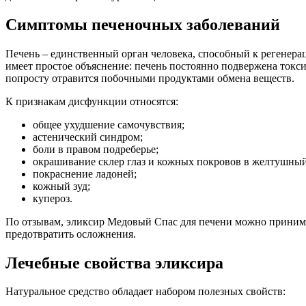
Симптомы печеночных заболеваний
Печень – единственный орган человека, способный к регенераци
имеет простое объяснение: печень постоянно подвержена токсич
попросту отравится побочными продуктами обмена веществ.
К признакам дисфункции относятся:
общее ухудшение самочувствия;
астенический синдром;
боли в правом подреберье;
окрашивание склер глаз и кожных покровов в желтушный
покраснение ладоней;
кожный зуд;
купероз.
По отзывам, эликсир Медовый Спас для печени можно принима
предотвратить осложнения.
Лечебные свойства эликсира
Натуральное средство обладает набором полезных свойств: