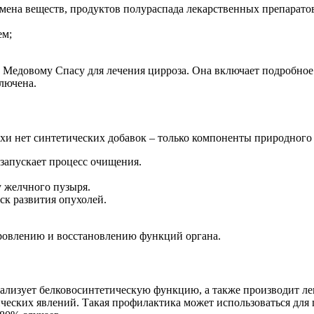
мена веществ, продуктов полураспада лекарственных препарато
ем;
к Медовому Спасу для лечения цирроза. Она включает подробно
лючена.
ихи нет синтетических добавок – только компоненты природного
запускает процесс очищения.
у желчного пузыря.
ск развития опухолей.
оровлению и восстановлению функций органа.
мализует белковосинтетическую функцию, а также производит л
ических явлений. Такая профилактика может использоваться для