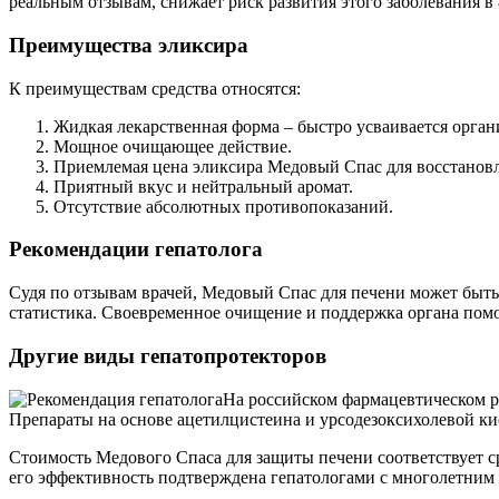
реальным отзывам, снижает риск развития этого заболевания в
Преимущества эликсира
К преимуществам средства относятся:
Жидкая лекарственная форма – быстро усваивается орган
Мощное очищающее действие.
Приемлемая цена эликсира Медовый Спас для восстановл
Приятный вкус и нейтральный аромат.
Отсутствие абсолютных противопоказаний.
Рекомендации гепатолога
Судя по отзывам врачей, Медовый Спас для печени может быт
статистика. Своевременное очищение и поддержка органа помо
Другие виды гепатопротекторов
На российском фармацевтическом р
Препараты на основе ацетилцистеина и урсодезоксихолевой ки
Стоимость Медового Спаса для защиты печени соответствует с
его эффективность подтверждена гепатологами с многолетним 