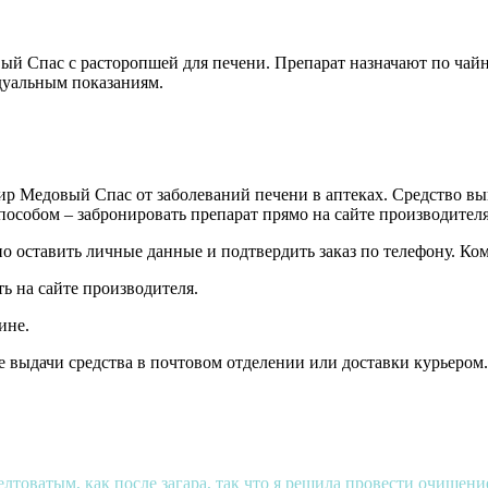
й Спас с расторопшей для печени. Препарат назначают по чайн
дуальным показаниям.
сир Медовый Спас от заболеваний печени в аптеках. Средство в
собом – забронировать препарат прямо на сайте производителя
о оставить личные данные и подтвердить заказ по телефону. Ко
ь на сайте производителя.
ине.
е выдачи средства в почтовом отделении или доставки курьером.
лтоватым, как после загара, так что я решила провести очищени