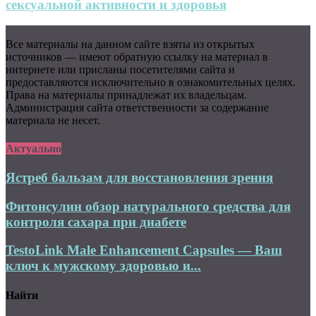
сексуальной активности и здоровья
Все материалы на данном сайте взяты из открытых
источников — имеют обратную ссылку на материал в
интернете или присланы посетителями сайта и
предоставляются исключительно в ознакомительных целях.
Права на материалы принадлежат их владельцам.
Администрация сайта ответственности за содержание
материала не несет.
Актуально
Ястреб бальзам для восстановления зрения
Фитонсулин обзор натурального средства для
контроля сахара при диабете
TestoLink Male Enhancement Capsules — Ваш
ключ к мужскому здоровью и...
Найти