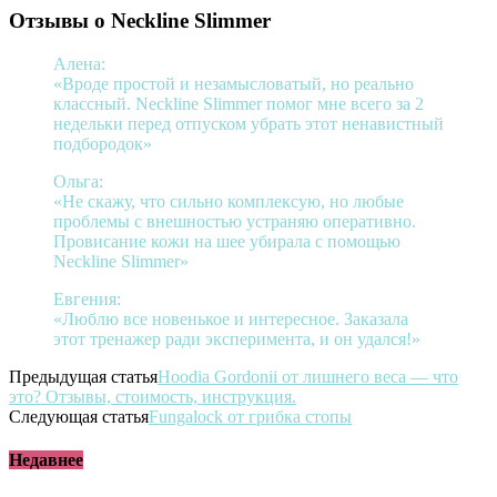
Отзывы о Neckline Slimmer
Алена:
«Вроде простой и незамысловатый, но реально
классный. Neckline Slimmer помог мне всего за 2
недельки перед отпуском убрать этот ненавистный
подбородок»
Ольга:
«Не скажу, что сильно комплексую, но любые
проблемы с внешностью устраняю оперативно.
Провисание кожи на шее убирала с помощью
Neckline Slimmer»
Евгения:
«Люблю все новенькое и интересное. Заказала
этот тренажер ради эксперимента, и он удался!»
Предыдущая статья
Hoodia Gordonii от лишнего веса — что
это? Отзывы, стоимость, инструкция.
Следующая статья
Fungalock от грибка стопы
Недавнее