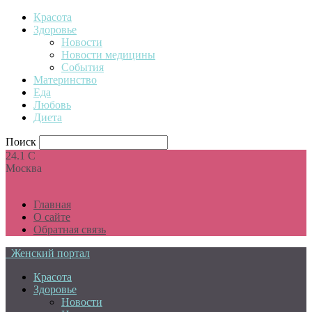
Красота
Здоровье
Новости
Новости медицины
События
Материнство
Еда
Любовь
Диета
Поиск
24.1
C
Москва
Главная
О сайте
Обратная связь
Женский портал
Красота
Здоровье
Новости