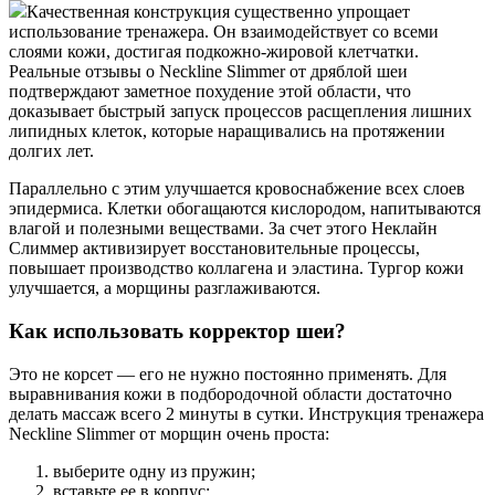
Качественная конструкция существенно упрощает
использование тренажера. Он взаимодействует со всеми
слоями кожи, достигая подкожно-жировой клетчатки.
Реальные отзывы о Neckline Slimmer от дряблой шеи
подтверждают заметное похудение этой области, что
доказывает быстрый запуск процессов расщепления лишних
липидных клеток, которые наращивались на протяжении
долгих лет.
Параллельно с этим улучшается кровоснабжение всех слоев
эпидермиса. Клетки обогащаются кислородом, напитываются
влагой и полезными веществами. За счет этого Неклайн
Слиммер активизирует восстановительные процессы,
повышает производство коллагена и эластина. Тургор кожи
улучшается, а морщины разглаживаются.
Как использовать корректор шеи?
Это не корсет — его не нужно постоянно применять. Для
выравнивания кожи в подбородочной области достаточно
делать массаж всего 2 минуты в сутки. Инструкция тренажера
Neckline Slimmer от морщин очень проста:
выберите одну из пружин;
вставьте ее в корпус;