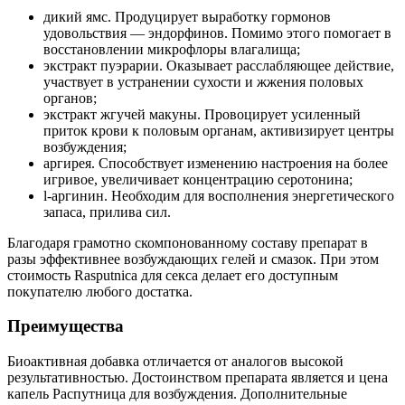
дикий ямс. Продуцирует выработку гормонов
удовольствия — эндорфинов. Помимо этого помогает в
восстановлении микрофлоры влагалища;
экстракт пуэрарии. Оказывает расслабляющее действие,
участвует в устранении сухости и жжения половых
органов;
экстракт жгучей макуны. Провоцирует усиленный
приток крови к половым органам, активизирует центры
возбуждения;
аргирея. Способствует изменению настроения на более
игривое, увеличивает концентрацию серотонина;
l-аргинин. Необходим для восполнения энергетического
запаса, прилива сил.
Благодаря грамотно скомпонованному составу препарат в
разы эффективнее возбуждающих гелей и смазок. При этом
стоимость Rasputnica для секса делает его доступным
покупателю любого достатка.
Преимущества
Биоактивная добавка отличается от аналогов высокой
результативностью. Достоинством препарата является и цена
капель Распутница для возбуждения. Дополнительные