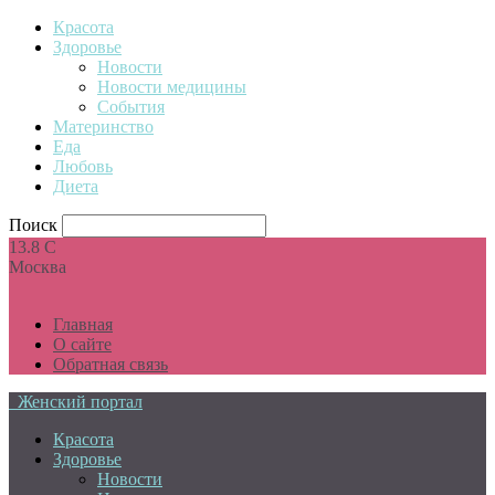
Красота
Здоровье
Новости
Новости медицины
События
Материнство
Еда
Любовь
Диета
Поиск
13.8
C
Москва
Главная
О сайте
Обратная связь
Женский портал
Красота
Здоровье
Новости