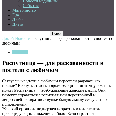
Новости медицины
События
Материнство
Еда
Любовь
Диета
Домой
Новости
Распутница — для раскованности в постели с
любимым
Новости
Распутница — для раскованности в
постели с любимым
Сексуальные утехи с любимым перестали радовать как
прежде? Вернуть страсть и яркие эмоции в интимную жизнь
может Распутница — возбуждающие женские капли. Они
помогут справиться с гормональной перестройкой и
депрессией, возвратив девушке былую жажду сексуальных
приключений.
Женский организм подвержен возрастным изменениям,
провоцирующим снижение либидо. Если страстная