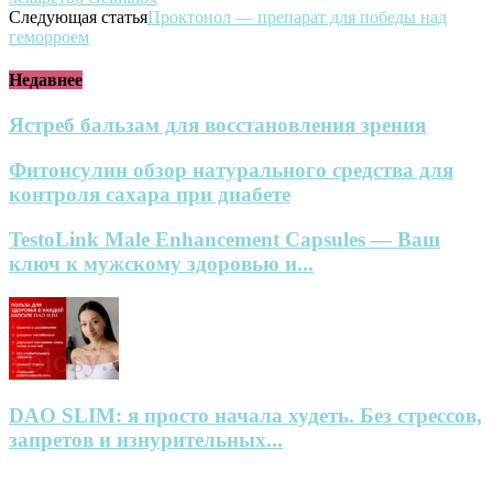
Следующая статья
Проктонол — препарат для победы над
геморроем
Недавнее
Ястреб бальзам для восстановления зрения
Фитонсулин обзор натурального средства для
контроля сахара при диабете
TestoLink Male Enhancement Capsules — Ваш
ключ к мужскому здоровью и...
DAO SLIM: я просто начала худеть. Без стрессов,
запретов и изнурительных...