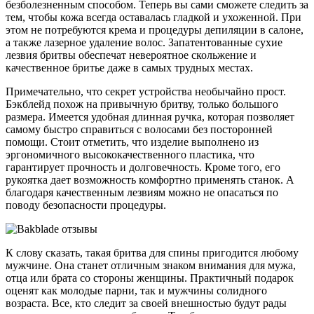
безболезненным способом. Теперь вы сами сможете следить за
тем, чтобы кожа всегда оставалась гладкой и ухоженной. При
этом не потребуются крема и процедуры депиляции в салоне,
а также лазерное удаление волос. Запатентованные сухие
лезвия бритвы обеспечат невероятное скольжение и
качественное бритье даже в самых трудных местах.
Примечательно, что секрет устройства необычайно прост.
Бэкблейд похож на привычную бритву, только большого
размера. Имеется удобная длинная ручка, которая позволяет
самому быстро справиться с волосами без посторонней
помощи. Стоит отметить, что изделие выполнено из
эргономичного высококачественного пластика, что
гарантирует прочность и долговечность. Кроме того, его
рукоятка дает возможность комфортно применять станок. А
благодаря качественным лезвиям можно не опасаться по
поводу безопасности процедуры.
К слову сказать, такая бритва для спины пригодится любому
мужчине. Она станет отличным знаком внимания для мужа,
отца или брата со стороны женщины. Практичный подарок
оценят как молодые парни, так и мужчины солидного
возраста. Все, кто следит за своей внешностью будут рады