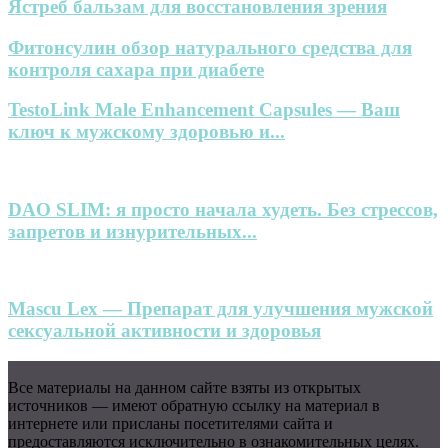
Ястреб бальзам для восстановления зрения
Фитонсулин обзор натурального средства для
контроля сахара при диабете
TestoLink Male Enhancement Capsules — Ваш
ключ к мужскому здоровью и...
DAO SLIM: я просто начала худеть. Без стрессов,
запретов и изнурительных...
Mascu Lex — Препарат для улучшения мужской
сексуальной активности и здоровья
Все материалы на данном сайте взяты из открытых
источников — имеют обратную ссылку на материал в
интернете или присланы посетителями сайта и
предоставляются исключительно в ознакомительных целях.