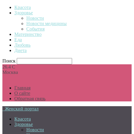
Красота
Здоровье
Новости
Новости медицины
События
Материнство
Еда
Любовь
Диета
Поиск
26.4
C
Москва
Главная
О сайте
Обратная связь
Женский портал
Красота
Здоровье
Новости