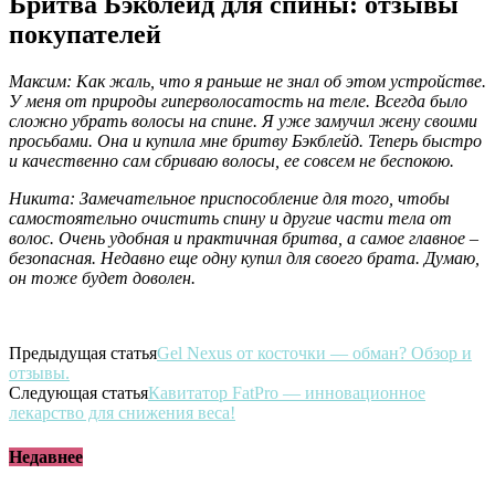
Бритва Бэкблейд для спины: отзывы
покупателей
Максим: Как жаль, что я раньше не знал об этом устройстве.
У меня от природы гиперволосатость на теле. Всегда было
сложно убрать волосы на спине. Я уже замучил жену своими
просьбами. Она и купила мне бритву Бэкблейд. Теперь быстро
и качественно сам сбриваю волосы, ее совсем не беспокою.
Никита: Замечательное приспособление для того, чтобы
самостоятельно очистить спину и другие части тела от
волос. Очень удобная и практичная бритва, а самое главное –
безопасная. Недавно еще одну купил для своего брата. Думаю,
он тоже будет доволен.
Предыдущая статья
Gel Nexus от косточки — обман? Обзор и
отзывы.
Следующая статья
Кавитатор FatPro — инновационное
лекарство для снижения веса!
Недавнее