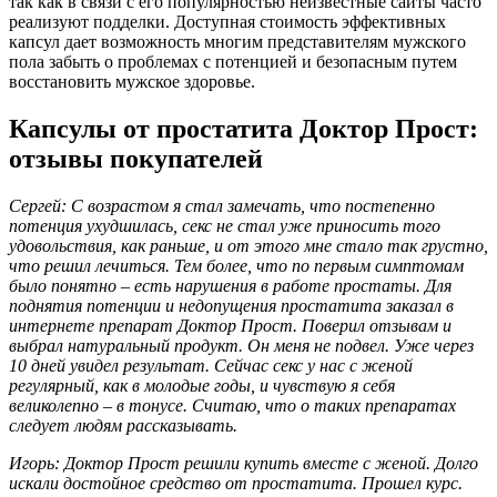
так как в связи с его популярностью неизвестные сайты часто
реализуют подделки. Доступная стоимость эффективных
капсул дает возможность многим представителям мужского
пола забыть о проблемах с потенцией и безопасным путем
восстановить мужское здоровье.
Капсулы от простатита Доктор Прост:
отзывы покупателей
Сергей:
С возрастом я стал замечать, что постепенно
потенция ухудшилась, секс не стал уже приносить того
удовольствия, как раньше, и от этого мне стало так грустно,
что решил лечиться. Тем более, что по первым симптомам
было понятно – есть нарушения в работе простаты. Для
поднятия потенции и недопущения простатита заказал в
интернете препарат Доктор Прост. Поверил отзывам и
выбрал натуральный продукт. Он меня не подвел. Уже через
10 дней увидел результат. Сейчас секс у нас с женой
регулярный, как в молодые годы, и чувствую я себя
великолепно – в тонусе. Считаю, что о таких препаратах
следует людям рассказывать.
Игорь: Доктор Прост решили купить вместе с женой. Долго
искали достойное средство от простатита. Прошел курс.