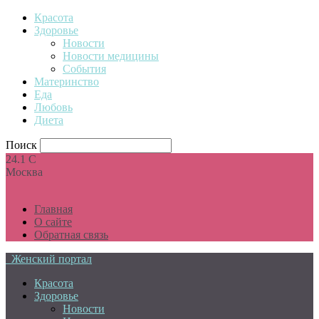
Красота
Здоровье
Новости
Новости медицины
События
Материнство
Еда
Любовь
Диета
Поиск
24.1
C
Москва
Главная
О сайте
Обратная связь
Женский портал
Красота
Здоровье
Новости