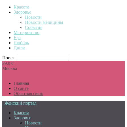
Красота
Здоровье
Новости
Новости медицины
События
Материнство
Еда
Любовь
Диета
Поиск
29.9
C
Москва
Главная
О сайте
Обратная связь
Женский портал
Красота
Здоровье
Новости