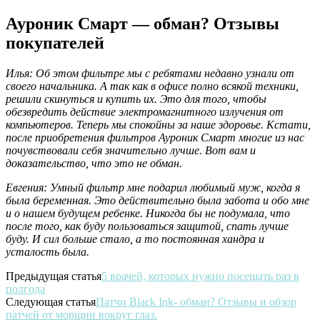
Ауроник Смарт — обман? Отзывы
покупателей
Илья: Об этом фильтре мы с ребятами недавно узнали от
своего начальника. А так как в офисе полно всякой техники,
решили скинуться и купить их. Это для того, чтобы
обезвредить действие электромагнитного излучения от
компьютеров. Теперь мы спокойны за наше здоровье. Кстати,
после приобретения фильтров Ауроник Смарт многие из нас
почувствовали себя значительно лучше. Вот вам и
доказательство, что это не обман.
Евгения: Умный фильтр мне подарил любимый муж, когда я
была беременная. Это действительно была забота и обо мне
и о нашем будущем ребенке. Никогда бы не подумала, что
после того, как буду пользоваться защитой, спать лучше
буду. И сил больше стало, а то постоянная хандра и
усталость была.
Предыдущая статья
5 врачей, которых нужно посещать раз в
полгода
Следующая статья
Патчи Black Ink- обман? Отзывы и обзор
патчей от морщин вокруг глаз.