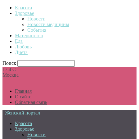
Красота
Здоровье
Новости
Новости медицины
События
Материнство
Еда
Любовь
Диета
Поиск
17.4
C
Москва
Главная
О сайте
Обратная связь
Женский портал
Красота
Здоровье
Новости