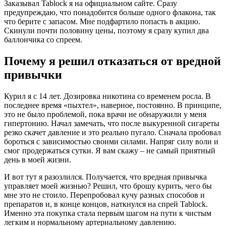
Заказывал Tablock я на официальном сайте. Сразу
предупреждаю, что понадобится больше одного флакона, так
что берите с запасом. Мне подфартило попасть в акцию.
Скинули почти половину цены, поэтому я сразу купил два
баллончика со спреем.
Почему я решил отказаться от вредной
привычки
Курил я с 14 лет. Дозировка никотина со временем росла. В
последнее время «пыхтел», наверное, постоянно. В принципе,
это не было проблемой, пока врачи не обнаружили у меня
гипертонию. Начал замечать, что после выкуренной сигареты
резко скачет давление и это реально пугало. Сначала пробовал
бороться с зависимостью своими силами. Напряг силу воли и
смог продержаться сутки. Я вам скажу – не самый приятный
день в моей жизни.
И вот тут я разозлился. Получается, что вредная привычка
управляет моей жизнью? Решил, что брошу курить, чего бы
мне это не стоило. Перепробовал кучу разных способов и
препаратов и, в конце концов, наткнулся на спрей Tablock.
Именно эта покупка стала первым шагом на пути к чистым
легким и нормальному артериальному давлению.