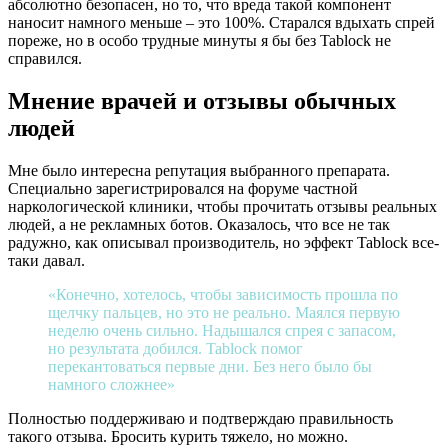
абсолютно безопасен, но то, что вреда такой компонент
наносит намного меньше – это 100%. Старался вдыхать спрей
пореже, но в особо трудные минуты я бы без Tablock не
справился.
Мнение врачей и отзывы обычных
людей
Мне было интересна репутация выбранного препарата.
Специально зарегистрировался на форуме частной
наркологической клиники, чтобы прочитать отзывы реальных
людей, а не рекламных ботов. Оказалось, что все не так
радужно, как описывал производитель, но эффект Tablock все-
таки давал.
«Конечно, хотелось, чтобы зависимость прошла по
щелчку пальцев, но это не реально. Маялся первую
неделю очень сильно. Надышался спрея с запасом,
но результата добился. Tablock помог
перекантоваться первые дни. Без него было бы
намного сложнее»
Полностью поддерживаю и подтверждаю правильность
такого отзыва. Бросить курить тяжело, но можно.