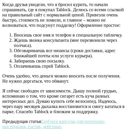
Когда друзья увидели, что я бросил курить, то начали
спрашивать, где я покупал Tablock. Делюсь со всеми ссылкой
на правильный сайт с нормальной ценой. Привезли очень
быстро, стоимость не ломили, и главное – можно не
волноваться, что подсунут подделку! Оформление простое:
Вносишь свое имя и телефон в специальную табличку.
Ждешь звонка консультанта (мне перезвонили через
полчаса).
Обговариваешь все нюансы (сроки доставки, адрес
ближайшей почты или услуги курьера).
Забираешь свою посылку.
Оплачиваешь спрей Tablock.
Очень удобно, что деньги можно вносить после получения.
Не нужно дергаться, что обманут.
Я сейчас свободен от зависимости. Дышу полной грудью,
вспоминаю о том, что кроме сигарет есть куча разных
интересных дел. Думаю купить себе велосипед. Надеюсь,
через пару месяцев дыхалка восстановится и смогу кататься в
парке. Спасибо Tablock и близким за поддержку.
Предыдущая статья
EroForce капсулы для потенции:
инструкция, состав, действие.