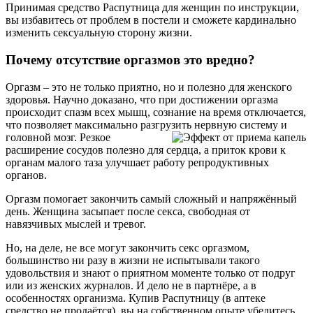
Принимая средство Распутница для женщин по инструкции,
вы избавитесь от проблем в постели и сможете кардинально
изменить сексуальную сторону жизни.
Почему отсутствие оргазмов это вредно?
Оргазм – это не только приятно, но и полезно для женского
здоровья. Научно доказано, что при достижении оргазма
происходит спазм всех мышц, сознание на время отключается,
что позволяет максимально разгрузить нервную систему и
головной мозг.
Резкое
расширение сосудов полезно для сердца, а приток крови к
органам малого таза улучшает работу репродуктивных
органов.
Оргазм помогает закончить самый сложный и напряжённый
день. Женщина засыпает после секса, свободная от
навязчивых мыслей и тревог.
Но, на деле, не все могут закончить секс оргазмом,
большинство ни разу в жизни не испытывали такого
удовольствия и знают о приятном моменте только от подруг
или из женских журналов. И дело не в партнёре, а в
особенностях организма. Купив Распутницу (в аптеке
средство не продаётся), вы на собственном опыте убедитесь,