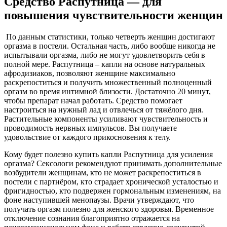
Средство Распутница — для
повышения чувствительности женщин
По данным статистики, только четверть женщин достигают
оргазма в постели. Остальная часть, либо вообще никогда не
испытывали оргазма, либо не могут удовлетворить себя в
полной мере. Распутница – капли на основе натуральных
афродизиаков, позволяют женщине максимально
раскрепоститься и получить множественный полноценный
оргазм во время интимной близости. Достаточно 20 минут,
чтобы препарат начал работать. Средство помогает
настроиться на нужный лад и отвлечься от тяжёлого дня.
Растительные компоненты усиливают чувствительность и
проводимость нервных импульсов. Вы получаете
удовольствие от каждого прикосновения к телу.
Кому будет полезно купить капли Распутница для усиления
оргазма? Сексологи рекомендуют принимать дополнительные
возбудители женщинам, кто не может раскрепоститься в
постели с партнёром, кто страдает хронической усталостью и
фригидностью, кто подвержен гормональным изменениям, на
фоне наступившей менопаузы. Врачи утверждают, что
получать оргазм полезно для женского здоровья. Временное
отключение сознания благоприятно отражается на