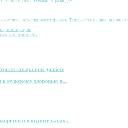
 с женой и спасло семью от развода»
 захотелось поэкспериментировать. Теперь секс вышел на новый
вие, инструкция.
отзывы и стоимость.
троля сахара при диабете
 к мужскому здоровью и...
запретов и изнурительных...