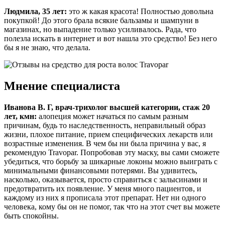
Людмила, 35 лет:
это ж какая красота! Полностью довольна
покупкой! До этого брала всякие бальзамы и шампуни в
магазинах, но выпадение только усиливалось. Рада, что
полезла искать в интернет и вот нашла это средство! Без него
бы я не знаю, что делала.
Мнение специалиста
Иванова В. Г, врач-трихолог высшей категории, стаж 20
лет, кмн:
алопеция может начаться по самым разным
причинам, будь то наследственность, неправильный образ
жизни, плохое питание, прием специфических лекарств или
возрастные изменения. В чем бы ни была причина у вас, я
рекомендую Travopar. Попробовав эту маску, вы сами сможете
убедиться, что борьбу за шикарные локоны можно выиграть с
минимальными финансовыми потерями. Вы удивитесь,
насколько, оказывается, просто справиться с залысинами и
предотвратить их появление. У меня много пациентов, и
каждому из них я прописала этот препарат. Нет ни одного
человека, кому бы он не помог, так что на этот счет вы можете
быть спокойны.