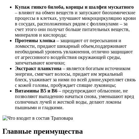
Купаж гинкго билоба, корицы и шалфея мускатного
– влияют на обмен веществ и запускают биохимические
процессы в клетках, улучшают микроциркуляцию крови
в сосудах, расположенных рядом с фолликулами – за
счет этого они получат больше питательных веществ,
минералов и кислорода;
Протеины хлопка
– защищают от пересыхания и
ломкости, придают шикарный объем,поддерживают
необходимый уровень увлажнения, отлично защищают
от агрессивного воздействия окружающей среды,
запечатывают кончики;
Экстракт планктона
– является богатым источником
энергии, смягчает волосы, придает им зеркальный
блеск, ухаживает за ними по всей длине,укрепляет связь
с кожей головы, пробуждает спящие луковицы;
Витамины В5 и В6
– предупреждают облысение, не
позволяют выпадению начаться снова, уменьшают вред
солнечных лучей и жесткой воды, делают локоны
пышными и гладкими.
Главные преимущества