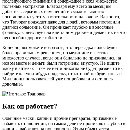
последующего смывания и содержащее в себя множество
полезных экстрактов. Благодаря ему всего за месяц вы
добьетесь серьезных изменений и сможете заметно
восстановить густоту растительности на голове. Важно то,
что Travopar подходит даже для людей, которым поставили
диагноз облысение. Он проникает глубоко в волосяные
фолликулы действует на клеточном уровне и делает то, на что
неспособны дорогие таблетки.
Конечно, вы можете возразить, что пересадка волос будет
более правильным решением, но медицине известно
множество случаев, когда они банально не приживались на
новом месте и деньги были потрачены впустую. Не ищите
маску в аптеках – там ее нет и никогда не будет, разве что вы
найдете какую-нибудь подделку, от которой не будет пользы.
Миллионы пользователей уже попробовали и остались
довольны.
Как он работает?
Обычные маски, капли и прочие препараты, призванные
избавить от алопеции, на самом деле не проникают глубоко в
корни, а работают на поверхности. Этим объясняется