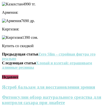
4990
тг.
Армения:
7690
др.
Киргизия:
1390
сом.
Купить со скидкой
Предыдущая статья
Zero Slim – стройная фигура это
реально
Следующая статья
Хлопай и взлетай: отращиваем
длинные ресницы
Недавнее
Ястреб бальзам для восстановления зрения
Фитонсулин обзор натурального средства для
контроля сахара при диабете