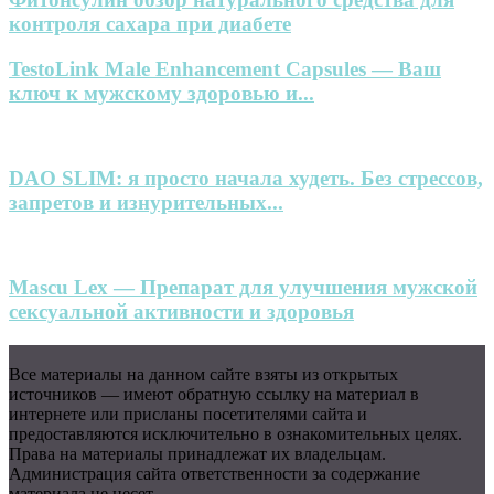
контроля сахара при диабете
TestoLink Male Enhancement Capsules — Ваш
ключ к мужскому здоровью и...
DAO SLIM: я просто начала худеть. Без стрессов,
запретов и изнурительных...
Mascu Lex — Препарат для улучшения мужской
сексуальной активности и здоровья
Все материалы на данном сайте взяты из открытых
источников — имеют обратную ссылку на материал в
интернете или присланы посетителями сайта и
предоставляются исключительно в ознакомительных целях.
Права на материалы принадлежат их владельцам.
Администрация сайта ответственности за содержание
материала не несет.