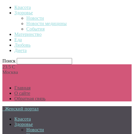
Красота
Здоровье
Новости
Новости медицины
События
Материнство
Еда
Любовь
Диета
Поиск
23.5
C
Москва
Главная
О сайте
Обратная связь
Женский портал
Красота
Здоровье
Новости