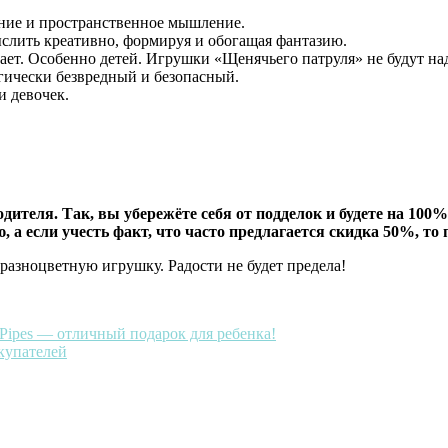
ние и пространственное мышление.
слить креативно, формируя и обогащая фантазию.
т. Особенно детей. Игрушки «Щенячьего патруля» не будут надо
гически безвредный и безопасный.
и девочек.
ителя. Так, вы убережёте себя от подделок и будете на 100%
а если учесть факт, что часто предлагается скидка 50%, то п
азноцветную игрушку. Радости не будет предела!
 Pipes — отличный подарок для ребенка!
купателей