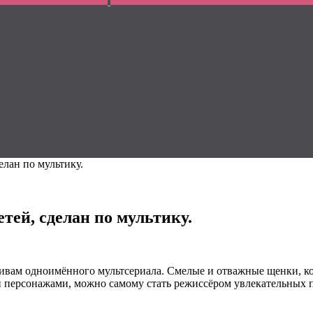
елан по мультику.
тей, сделан по мультику.
ивам одноимённого мультсериала. Смелые и отважные щенки, ко
ыми персонажами, можно самому стать режиссёром увлекательных