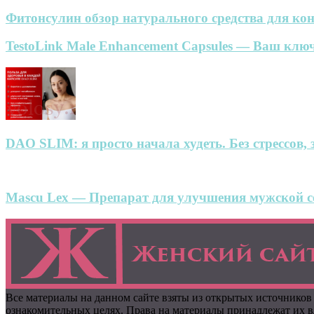
Фитонсулин обзор натурального средства для кон
TestoLink Male Enhancement Capsules — Ваш ключ
DAO SLIM: я просто начала худеть. Без стрессов, 
Mascu Lex — Препарат для улучшения мужской се
Все материалы на данном сайте взяты из открытых источников
ознакомительных целях. Права на материалы принадлежат их вл