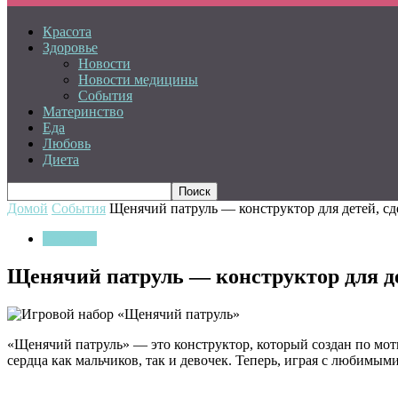
Красота
Здоровье
Новости
Новости медицины
События
Материнство
Еда
Любовь
Диета
Домой
События
Щенячий патруль — конструктор для детей, сд
События
Щенячий патруль — конструктор для де
«Щенячий патруль» — это конструктор, который создан по мот
сердца как мальчиков, так и девочек. Теперь, играя с любим