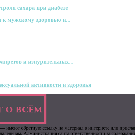
троля сахара при диабете
 к мужскому здоровью и...
запретов и изнурительных...
ксуальной активности и здоровья
 — имеют обратную ссылку на материал в интернете или присла
адельцам. Администрация сайта ответственности за содержание 