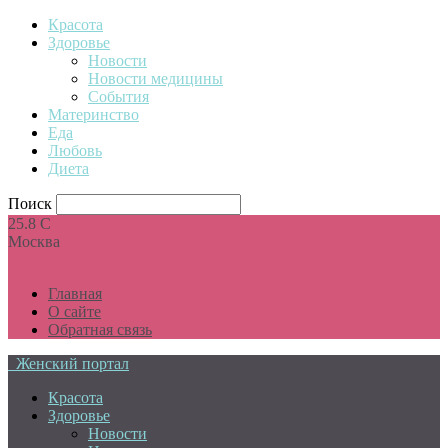
Красота
Здоровье
Новости
Новости медицины
События
Материнство
Еда
Любовь
Диета
Поиск
25.8
C
Москва
Главная
О сайте
Обратная связь
Женский портал
Красота
Здоровье
Новости