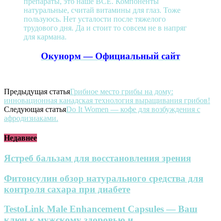
препараты, это наше ВСЕ. Компоненты
натуральные, считай витамины для глаз. Тоже
пользуюсь. Нет усталости после тяжелого
трудового дня. Да и стоит то совсем не в напряг
для кармана.
Окунорм — Официальный сайт
Предыдущая статья
Грибное место грибы на дому:
инновационная канадская технология выращивания грибов!
Следующая статья
Do It Women — кофе для возбуждения с
афродизиаками.
Недавнее
Ястреб бальзам для восстановления зрения
Фитонсулин обзор натурального средства для
контроля сахара при диабете
TestoLink Male Enhancement Capsules — Ваш
ключ к мужскому здоровью и...