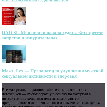
DAO SLIM: я просто начала худеть. Без стрессов,
запретов и изнурительных...
Mascu Lex — Препарат для улучшения мужской
сексуальной активности и здоровья
Все материалы на данном сайте взяты из открытых
источников — имеют обратную ссылку на материал в
интернете или присланы посетителями сайта и
предоставляются исключительно в ознакомительных целях.
Права на материалы принадлежат их владельцам.