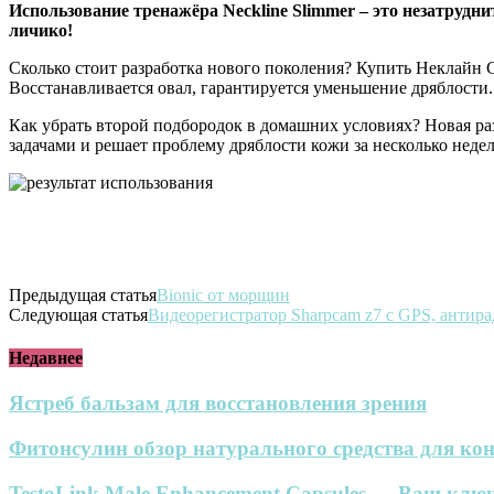
Использование тренажёра Neckline Slimmer – это незатруд
личико!
Сколько стоит разработка нового поколения? Купить Неклайн
Восстанавливается овал, гарантируется уменьшение дряблости.
Как убрать второй подбородок в домашних условиях? Новая ра
задачами и решает проблему дряблости кожи за несколько недел
Предыдущая статья
Bionic от морщин
Следующая статья
Видеорегистратор Sharpcam z7 с GPS, антира
Недавнее
Ястреб бальзам для восстановления зрения
Фитонсулин обзор натурального средства для кон
TestoLink Male Enhancement Capsules — Ваш ключ