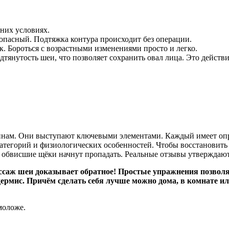
них условиях.
зопасный. Подтяжка контура происходит без операции.
ек. Бороться с возрастными изменениями просто и легко.
дтянутость шеи, что позволяет сохранить овал лица. Это действ
инам. Они выступают ключевыми элементами. Каждый имеет опр
атегорий и физиологических особенностей. Чтобы восстановить
о и обвисшие щёки начнут пропадать. Реальные отзывы утвержда
Массаж шеи доказывает обратное! Простые упражнения позвол
дермис. Причём сделать себя лучше можно дома, в комнате и
моложе.