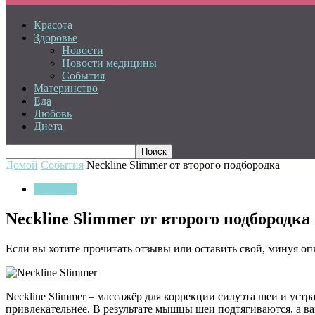
Красота
Здоровье
Новости
Новости медицины
События
Материнство
Еда
Любовь
Диета
Домой
События
Neckline Slimmer от второго подбородка
События
Neckline Slimmer от второго подбородка
Если вы хотите прочитать отзывы или оставить свой, минуя оп
Neckline Slimmer – массажёр для коррекции силуэта шеи и уст
привлекательнее. В результате мышцы шеи подтягиваются, а ва