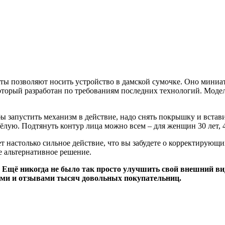
ы позволяют носить устройство в дамской сумочке. Оно миниат
оторый разработан по требованиям последних технологий. Моде
бы запустить механизм в действие, надо снять покрышку и встав
ёлую. Подтянуть контур лица можно всем – для женщин 30 лет, 4
т настолько сильное действие, что вы забудете о корректирующ
ое альтернативное решение.
. Ещё никогда не было так просто улучшить свой внешний ви
ями и отзывами тысяч довольных покупательниц.