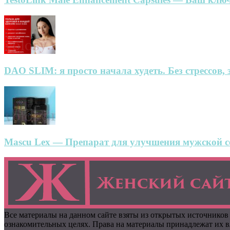
DAO SLIM: я просто начала худеть. Без стрессов, 
Mascu Lex — Препарат для улучшения мужской се
Все материалы на данном сайте взяты из открытых источников
ознакомительных целях. Права на материалы принадлежат их вл