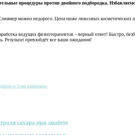
нительные процедуры против двойного подбородка. Избавляем
 Слиммер можно недорого. Цена ниже люксовых косметических пр
зработка ведущих физиотерапевтов – верный ответ! Быстро, без
ь. Результат превзойдёт все ваши ожидания!
даром и 3-мя камерами
троля сахара при диабете
 к мужскому здоровью и...