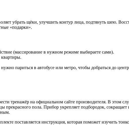
ляет убрать щёки, улучшить контур лица, подтянуть шею. Вос
тные «подарки».
ствие (массирование в нужном режиме выбираете сами).
 квартиры.
нужно париться в автобусе или метро, чтобы добраться до центр
рести тренажёр на официальном сайте производителя. В этом сл
 прекрасного пола. Прибор укрепляет подбородок, сокращает к
вным.
омплекте поставляется инструкция, которая поможет изучить тон