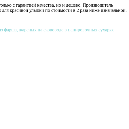
лько с гарантией качества, но и дешево. Производитель
 для красивой улыбки по стоимости в 2 раза ниже изначальной.
з фарша, жареных на сковороде в панировочных сухарях