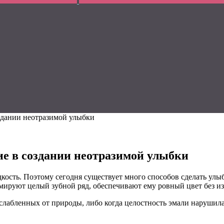
оздании неотразимой улыбки
ние в создании неотразимой улыбки
ость. Поэтому сегодня существует много способов сделать улыбк
мируют целый зубной ряд, обеспечивают ему ровный цвет без из
 ослабленных от природы, либо когда целостность эмали нарушил