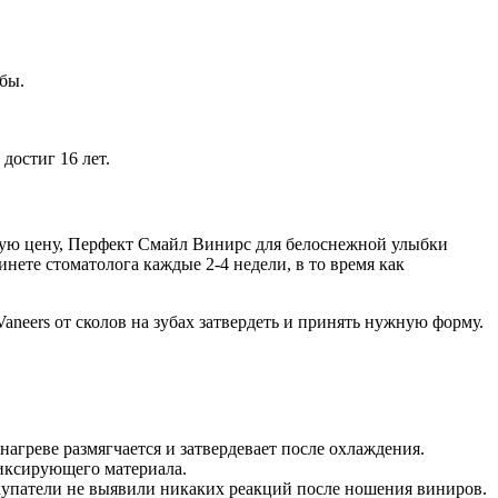
убы.
достиг 16 лет.
кую цену, Перфект Смайл Винирс для белоснежной улыбки
ете стоматолога каждые 2-4 недели, в то время как
Vaneers от сколов на зубах затвердеть и принять нужную форму.
агреве размягчается и затвердевает после охлаждения.
фиксирующего материала.
купатели не выявили никаких реакций после ношения виниров.