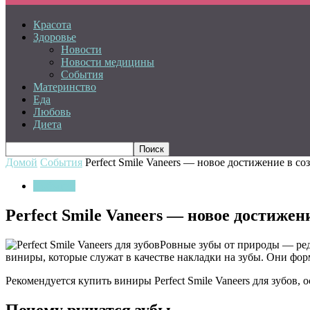
Красота
Здоровье
Новости
Новости медицины
События
Материнство
Еда
Любовь
Диета
Домой
События
Perfect Smile Vaneers — новое достижение в с
События
Perfect Smile Vaneers — новое достиже
Ровные зубы от природы — редк
виниры, которые служат в качестве накладки на зубы. Они фор
Рекомендуется купить виниры Perfect Smile Vaneers для зубов,
Почему рушатся зубы