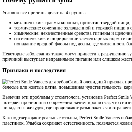
Условно все причины делят на 4 группы:
механические: травмы коронки, принятие твердой пищи, 
термические: сочетание охлажденной и горящей пищи в 
химические: некачественные средства гигиены и щелочны
гигиенические: игнорирование элементарных норм гигиен
попадание вредной флоры под десны, где численность бак
Некоторые заболевания также могут привести к разрушению з
причиной выступает неправильное питание или слишком жестк
Признаки и последствия
Самый очевидный признак проб
белесые или желтые пятна, повышенная чувствительность, кар
Вылечив эти проблемы у стоматолога, установив Perfect Smile
потеряет прочность и со временем начнет крошиться, что сниз
попадают в желудок, где продолжают размножаться и отравлять
Как подтверждают реальные отзывы, Perfect Smile Vaneers изб
пластинок. Улыбка сохраняет естественность, появляется жел