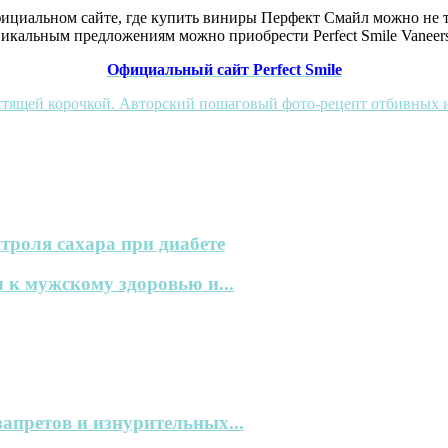
циальном сайте, где купить виниры Перфект Смайл можно не то
уникальным предложениям можно приобрести Perfect Smile Vaneers
Официальный сайт Perfect Smile
стящей корочкой. Авторский пошаговый фото-рецепт отбивных и
троля сахара при диабете
 к мужскому здоровью и...
запретов и изнурительных...