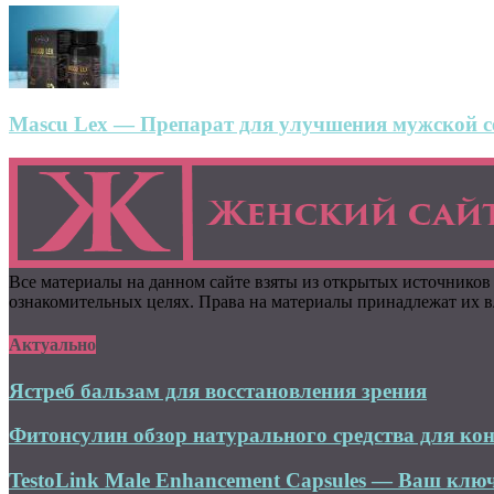
Mascu Lex — Препарат для улучшения мужской се
Все материалы на данном сайте взяты из открытых источников
ознакомительных целях. Права на материалы принадлежат их вл
Актуально
Ястреб бальзам для восстановления зрения
Фитонсулин обзор натурального средства для кон
TestoLink Male Enhancement Capsules — Ваш ключ