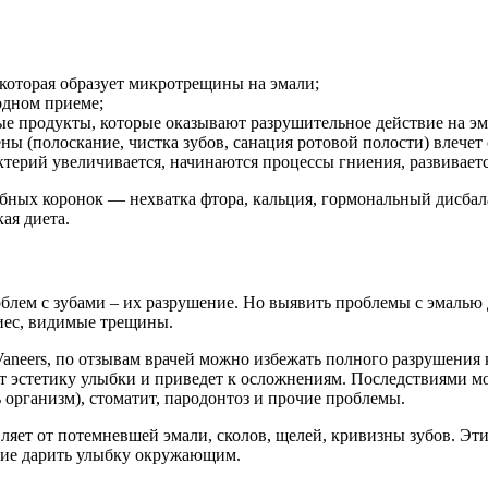
которая образует микротрещины на эмали;
одном приеме;
е продукты, которые оказывают разрушительное действие на эм
ы (полоскание, чистка зубов, санация ротовой полости) влечет
терий увеличивается, начинаются процессы гниения, развиваетс
убных коронок — нехватка фтора, кальция, гормональный дисба
ая диета.
лем с зубами – их разрушение. Но выявить проблемы с эмалью 
иес, видимые трещины.
 Vaneers, по отзывам врачей можно избежать полного разрушения
ит эстетику улыбки и приведет к осложнениям. Последствиями м
 организм), стоматит, пародонтоз и прочие проблемы.
авляет от потемневшей эмали, сколов, щелей, кривизны зубов. Э
ание дарить улыбку окружающим.