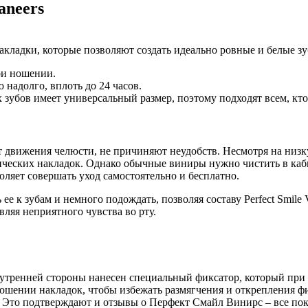
aneers
накладки, которые позволяют создать идеально ровные и белые з
ри ношении.
надолго, вплоть до 24 часов.
х зубов имеет универсальный размер, поэтому подходят всем, кто 
т движения челюсти, не причиняют неудобств. Несмотря на низ
ческих накладок. Однако обычные виниры нужно чистить в кабин
ляет совершать уход самостоятельно и бесплатно.
ее к зубам и немного подождать, позволяя составу Perfect Smile 
вляя неприятного чувства во рту.
утренней стороны нанесен специальный фиксатор, который при н
ношении накладок, чтобы избежать размягчения и открепления 
. Это подтверждают и отзывы о Перфект Смайл Винирс – все по