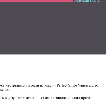
Женский портал
у неотразимой и один из них — Perfect Smile Vaneers. Это
ъянов.
ась в результате механических, физиологических причин.