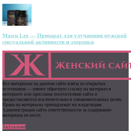
Mascu Lex — Препарат для улучшения мужской
сексуальной активности и здоровья
Все материалы на данном сайте взяты из открытых
источников — имеют обратную ссылку на материал в
интернете или присланы посетителями сайта и
предоставляются исключительно в ознакомительных целях.
Права на материалы принадлежат их владельцам.
Администрация сайта ответственности за содержание
материала не несет.
Актуально