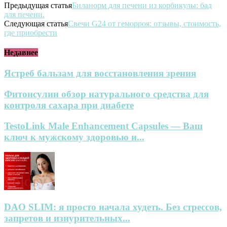
Предыдущая статья
Биланорм для печени из корбикулы: бад
для печени.
Следующая статья
Свечи G24 от геморроя: отзывы, стоимость,
где приобрести
Недавнее
Ястреб бальзам для восстановления зрения
Фитонсулин обзор натурального средства для
контроля сахара при диабете
TestoLink Male Enhancement Capsules — Ваш
ключ к мужскому здоровью и...
DAO SLIM: я просто начала худеть. Без стрессов,
запретов и изнурительных...