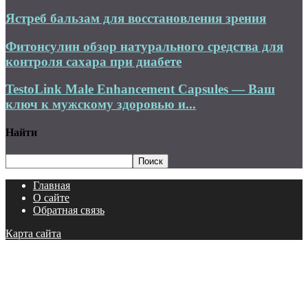
Ястреб бальзам для восстановления зрения
Фитонсулин обзор натурального средства для
контроля сахара при диабете
TestoLink Male Enhancement Capsules — Ваш
ключ к мужскому здоровью и...
Найти
Главная
О сайте
Обратная связь
Карта сайта