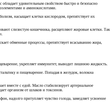
тус обладает удивительным свойством быстро и безопасно
роэлементами и аминокислотами.
болизм, насыщает клетки кислородом, препятствует их
ливают слизистую кишечника, расщепляют жировые клетки. Так
и.
ускает обменные процессы, препятствует всасыванию жира,
щеварение, укрепляет иммунитет, выводит лишнюю жидкость.
стальтику и пищеварение. Попадая в желудок, волокна
ет вместе с едой. Масло стабилизирует артериальное
ает организм от шлаков и токсинов.
фон, надолго притупляет чувство голода, замедляет усвоение