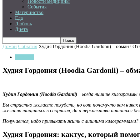
Новости медицины
События
Материнство
Еда
Любовь
Диета
Домой
События
Худия Гордония (Hoodia Gardonii) – обман? О
События
Худия Гордония (Hoodia Gardonii) – об
Худия Гордония (Hoodia Gardonii)
– когда лишние килограммы 
Вы страстно желаете похудеть, но вот почему-то вам никак н
желания тащиться в спортзал, да и перспектива питаться бе
Получается, надо привыкать жить с лишними килограммами? 
Худия Гордония: кактус, который помог