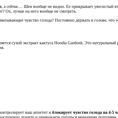
лия, а сейчас… Шеи вообще не видно. Ее прикрывает увесистый 
т? Ох, лучше на него вообще не смотреть.
зматывающее чувство голода? Постоянно держать в голове, что те
яется сухой экстракт кактуса Hoodia Gardonii. Это натуральный
ия.
 контролирует ваш аппетит и
блокирует чувство голода на 4-5 ч
 постепенно худеете и привыкаете питаться меньшими порциями.