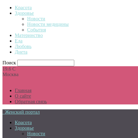
Красота
Здоровье
Новости
Новости медицины
События
Материнство
Еда
Любовь
Диета
Поиск
19.6
C
Москва
Главная
О сайте
Обратная связь
Женский портал
Красота
Здоровье
Новости