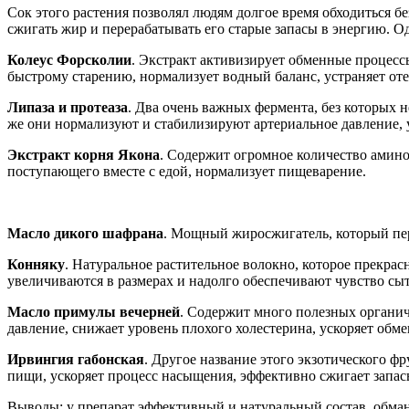
Сок этого растения позволял людям долгое время обходиться б
сжигать жир и перерабатывать его старые запасы в энергию.
Колеус Форсколии
. Экстракт активизирует обменные процесс
быстрому старению, нормализует водный баланс, устраняет оте
Липаза и протеаза
. Два очень важных фермента, без которых
же они нормализуют и стабилизируют артериальное давление, 
Экстракт корня Якона
. Содержит огромное количество амино
поступающего вместе с едой, нормализует пищеварение.
Масло дикого шафрана
. Мощный жиросжигатель, который пе
Конняку
. Натуральное растительное волокно, которое прекрас
увеличиваются в размерах и надолго обеспечивают чувство сыт
Масло примулы вечерней
. Содержит много полезных органич
давление, снижает уровень плохого холестерина, ускоряет об
Ирвингия габонская
. Другое название этого экзотического ф
пищи, ускоряет процесс насыщения, эффективно сжигает запас
Выводы: у препарат эффективный и натуральный состав, обман