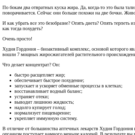
По бокам два отвратных куска жира. Да, когда-то это была та
поворачивается. Сейчас они больше похожи на две бочки. Живо
И как убрать все это безобразие? Опять диета? Опять терпеть и
как тогда похудеть?
Очень просто!
Худия Гордония – биоактивный комплекс, основой которого явл
вошли 7 мощных жиросжигателей растительного происхожден
Что делает концентрат? Он:
быстро расщепляет жир;
обеспечивает быстрое похудение;
запускает и ускоряет обменные процессы в клетках;
восстанавливает водный баланс;
устраняет отеки;
выводит лишнюю жидкость;
надолго купирует голод;
нормализует пищеварение;
укрепляет иммунную систему.
В отличие от большинства аптечных лекарств Худия Гордония
организм поступает намного меньше калорий. В результате вы