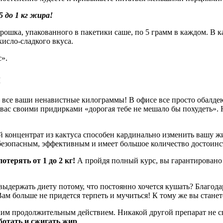
 до 1 кг жира!
рошка, упакованного в пакетики саше, по 5 грамм в каждом. В 
кисло-сладкого вкуса.
».
я
те все ваши ненавистные килограммы! В офисе все просто обалдею
вас своими придирками «дорогая тебе не мешало бы похудеть». Н
й концентрат из кактуса способен кардинально изменить вашу ж
безопасным, эффективным и имеет большое количество достоинс
отерять от 1 до 2 кг!
А пройдя полный курс, вы гарантировано ра
ыдержать диету потому, что постоянно хочется кушать? Благод
м больше не придется терпеть и мучиться! К тому же вы станете
ким продолжительным действием. Никакой другой препарат не сп
ботать и сжигать жир
.