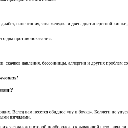
диабет, гипертония, язва желудка и двенадцатиперстной кишки, 
его два противопоказания:
, скачков давления, бессонницы, аллергии и других проблем со
ствующих!
ния?
х. Вслед вам несется обидное «ну и бочка». Коллеги не упускаю
ными взглядами.
шихся складок и второй подбородок, скрывающий шею, вряд ли