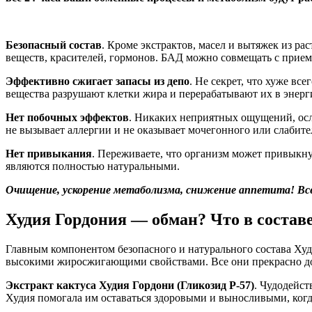
Безопасный состав
. Кроме экстрактов, масел и вытяжек из ра
веществ, красителей, гормонов. БАД можно совмещать с прием
Эффективно сжигает запасы из депо
. Не секрет, что хуже вс
вещества разрушают клетки жира и перерабатывают их в энерг
Нет побочных эффектов
. Никаких неприятных ощущений, осло
не вызывает аллергии и не оказывает мочегонного или слабите
Нет привыкания
. Переживаете, что организм может привыкну
являются полностью натуральными.
Очищение, ускорение метаболизма, снижение аппетита! Вс
Худия Гордония
— обман? Что в состав
Главным компонентом безопасного и натурального состава Худи
высокими жиросжигающими свойствами. Все они прекрасно доп
Экстракт кактуса Худия Гордони (Гликозид P-57)
. Чудодейст
Худия помогала им оставаться здоровыми и выносливыми, когд