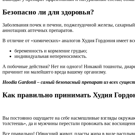
Безопасно ли для здоровья?
Заболевания почек и печени, поджелудочной железы, сахарный 
аннотациях аптечных препаратов.
В отличие от «химических» аналогов Худия Гордония имеет вс
беременность и кормление грудью;
индивидуальная непереносимость.
А побочные действия? Нет ни одного! Никакой тошноты, диареи
причинит ни малейшего вреда вашему организму.
Hoodia Gardonii – самый безопасный препарат из всех суще
Как правильно принимать Худия Гордо
Вы постоянно ощущаете на себе насмешливые взгляды окружающи
толстеешь», да и мужчины перестали провожать вас восхищен
Все правильно! Обвисший живот, пласты жира в виде расплыв