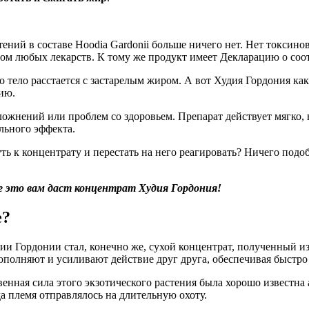
стений в составе Hoodia Gardonii больше ничего нет. Нет токсин
ом любых лекарств. К тому же продукт имеет Декларацию о соо
его тело расстается с застарелым жиром. А вот Худия Гордония ка
ию.
жнений или проблем со здоровьем. Препарат действует мягко, 
льного эффекта.
ть к концентрату и перестать на него реагировать? Ничего подо
е это вам даст концентрат Худия Гордония!
е?
и Гордонии стал, конечно же, сухой концентрат, полученный из
олняют и усиливают действие друг друга, обеспечивая быстро 
венная сила этого экзотического растения была хорошо известн
а племя отправлялось на длительную охоту.