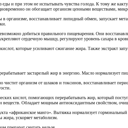
ез еды и при этом не испытывать чувства голода. К тому же как
 Одновременно он обогащает организм ценными веществами, мик
ы в организме, восстанавливает липидный обмен, запускает мета
ки.
 невозможно добиться правильного пищеварения. Они восстанав
укрепляют сердечную мышцу, регулируют уровень сахара в кров
кислот, которые усиливают сжигание жира. Также экстракт зап
рерабатывает застарелый жир в энергию. Масло нормализует пи
но чистит организм от шлаков и токсинов, восстанавливает пери
ости.
еских кислот, помогающих перерабатывать жир, который поступа
мен веществ. Обладает мощным антиоксидантным свойством, очищ
рукта «африканское манго». Вытяжка нормализует гормональный 
ы жира, ускоряет метаболизм.
ом препарат считать нельзя.