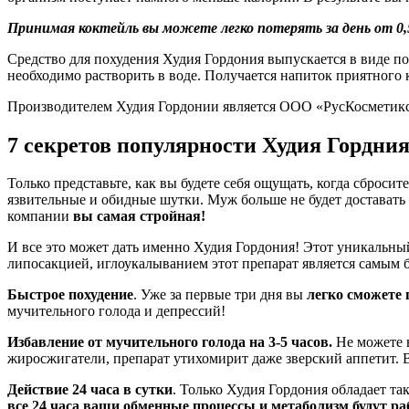
Принимая коктейль вы можете легко потерять за день от 0,5
Средство для похудения Худия Гордония выпускается в виде по
необходимо растворить в воде. Получается напиток приятного 
Производителем Худия Гордонии является ООО «РусКосметикс
7 секретов популярности Худия Гордни
Только представьте, как вы будете себя ощущать, когда сброси
язвительные и обидные шутки. Муж больше не будет доставать 
компании
вы самая стройная!
И все это может дать именно Худия Гордония! Этот уникальны
липосакцией, иглоукалыванием этот препарат является самым 
Быстрое похудение
. Уже за первые три дня вы
легко сможете п
мучительного голода и депрессий!
Избавление от мучительного голода на 3-5 часов.
Не можете в
жиросжигатели, препарат утихомирит даже зверский аппетит. Ва
Действие 24 часа в сутки
. Только Худия Гордония обладает та
все 24 часа ваши обменные процессы и метаболизм будут ра