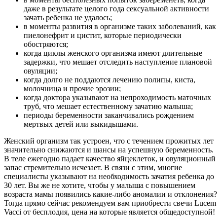
даже в результате целого года сексуальной активности
зачать ребенка не удалось;
в моменты развития в организме таких заболеваний, как
пиелонефрит и цистит, которые периодически
обостряются;
когда циклы женского организма имеют длительные
задержки, что мешает отследить наступление плановой
овуляции;
когда долго не поддаются лечению полипы, киста,
молочница и прочие эрозии;
когда доктора указывают на непроходимость маточных
труб, что мешает естественному зачатию малыша;
периоды беременности заканчивались рождением
мертвых детей или выкидышами.
Женский организм так устроен, что с течением прожитых лет
значительно снижаются и шансы на успешную беременность.
В теле ежегодно падает качество яйцеклеток, и овуляционный
запас стремительно исчезает. В связи с этим, многие
специалисты указывают на необходимость зачатия ребенка до
30 лет. Вы же не хотите, чтобы у малыша с повышением
возраста мамы появились какие-либо аномалии и отклонения?
Тогда прямо сейчас рекомендуем вам приобрести свечи Lucem
Vacci от бесплодия, цена на которые является общедоступной!