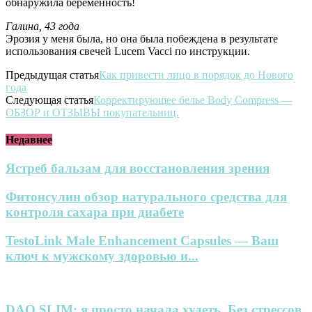
обнаружила беременность!
Галина, 43 года
Эрозия у меня была, но она была побеждена в результате
использования свечей Lucem Vacci по инструкции.
Предыдущая статья
Как привести лицо в порядок до Нового
года
Следующая статья
Корректирующее белье Body Compress —
ОБЗОР и ОТЗЫВЫ покупательниц.
Недавнее
Ястреб бальзам для восстановления зрения
Фитонсулин обзор натурального средства для
контроля сахара при диабете
TestoLink Male Enhancement Capsules — Ваш
ключ к мужскому здоровью и...
DAO SLIM: я просто начала худеть. Без стрессов,