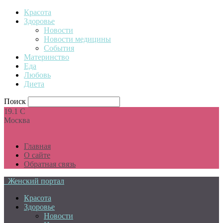
Красота
Здоровье
Новости
Новости медицины
События
Материнство
Еда
Любовь
Диета
Поиск
19.1
C
Москва
Главная
О сайте
Обратная связь
Женский портал
Красота
Здоровье
Новости