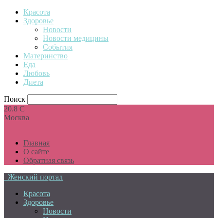
Красота
Здоровье
Новости
Новости медицины
События
Материнство
Еда
Любовь
Диета
Поиск
20.8
C
Москва
Главная
О сайте
Обратная связь
Женский портал
Красота
Здоровье
Новости