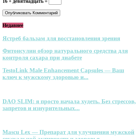
16 + девятнадцать =
Недавнее
Ястреб бальзам для восстановления зрения
Фитонсулин обзор натурального средства для
контроля сахара при диабете
TestoLink Male Enhancement Capsules — Ваш
ключ к мужскому здоровью и...
DAO SLIM: я просто начала худеть. Без стрессов,
запретов и изнурительных...
Mascu Lex — Препарат для улучшения мужской
сексуальной активности и здоровья