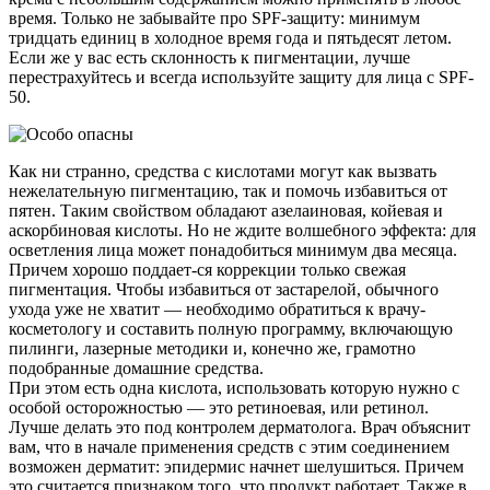
время. Только не забывайте про SPF-защиту: минимум
тридцать единиц в холодное время года и пятьдесят летом.
Если же у вас есть склонность к пигментации, лучше
перестрахуйтесь и всегда используйте защиту для лица с SPF-
50.
Как ни странно, средства с кислотами могут как вызвать
нежелательную пигментацию, так и помочь избавиться от
пятен. Таким свойством обладают азелаиновая, койевая и
аскорбиновая кислоты. Но не ждите волшебного эффекта: для
осветления лица может понадобиться минимум два месяца.
Причем хорошо поддает-ся коррекции только свежая
пигментация. Чтобы избавиться от застарелой, обычного
ухода уже не хватит — необходимо обратиться к врачу-
косметологу и составить полную программу, включающую
пилинги, лазерные методики и, конечно же, грамотно
подобранные домашние средства.
При этом есть одна кислота, использовать которую нужно с
особой осторожностью — это ретиноевая, или ретинол.
Лучше делать это под контролем дерматолога. Врач объяснит
вам, что в начале применения средств с этим соединением
возможен дерматит: эпидермис начнет шелушиться. Причем
это считается признаком того, что продукт работает. Также в