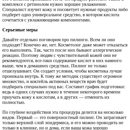
комплексе с ретинолом нужно хорошее увлажнение.
Специалист изучит кожу и посоветует нужные продукты либо
подберет одно универсальное средство, в котором кислота
сочетается с увлажняющими компонентами.
Серьезные меры
Давайте отдельно поговорим про пилинги. Всем ли они
подходят? Конечно же, нет. Косметолог даже может отказаться
его выполнять. Так, часто после них бывают аллергические
реакции. Поэтому людям с чувствительной кожей они не
рекомендуются, все-таки содержание кислот в них намного
выше, чем в домашних средствах. Пилинг не только
отшелушивает. Он создает условия, чтобы косметика лучше
проникала внутрь. К тому же методик существует огромное
множество, и коктейль активных веществ врач будет
подбирать специально под вас. Составит график подготовки:
ведь в одних случаях нужно в течение некоторого времени
приучать кожу к кислотам, а в других — отменить их
полностью.
По глубине воздействия эта процедура делится на несколько
видов. Первый — это поверхностный пилинг. Он затрагивает
только верхний слой эпидермиса, и его можно проводить не
только в клинике, но и дома, если ваша кожа хорошо