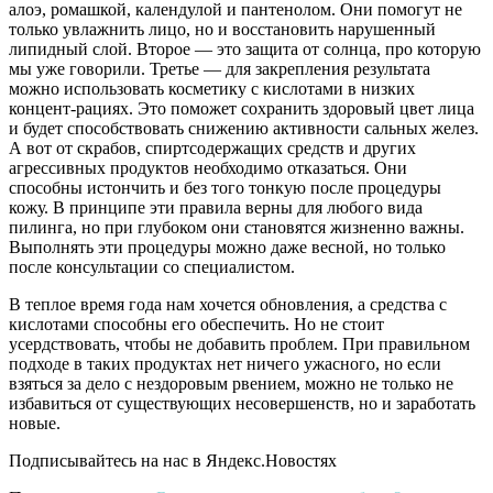
алоэ, ромашкой, календулой и пантенолом. Они помогут не
только увлажнить лицо, но и восстановить нарушенный
липидный слой. Второе — это защита от солнца, про которую
мы уже говорили. Третье — для закрепления результата
можно использовать косметику с кислотами в низких
концент-рациях. Это поможет сохранить здоровый цвет лица
и будет способствовать снижению активности сальных желез.
А вот от скрабов, спиртсодержащих средств и других
агрессивных продуктов необходимо отказаться. Они
способны истончить и без того тонкую после процедуры
кожу. В принципе эти правила верны для любого вида
пилинга, но при глубоком они становятся жизненно важны.
Выполнять эти процедуры можно даже весной, но только
после консультации со специалистом.
В теплое время года нам хочется обновления, а средства с
кислотами способны его обеспечить. Но не стоит
усердствовать, чтобы не добавить проблем. При правильном
подходе в таких продуктах нет ничего ужасного, но если
взяться за дело с нездоровым рвением, можно не только не
избавиться от существующих несовершенств, но и заработать
новые.
Подписывайтесь на нас в Яндекс.Новостях