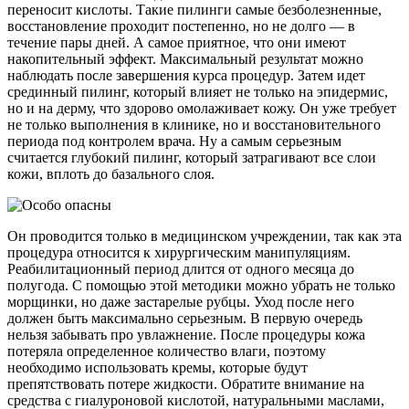
переносит кислоты. Такие пилинги самые безболезненные,
восстановление проходит постепенно, но не долго — в
течение пары дней. А самое приятное, что они имеют
накопительный эффект. Максимальный результат можно
наблюдать после завершения курса процедур. Затем идет
срединный пилинг, который влияет не только на эпидермис,
но и на дерму, что здорово омолаживает кожу. Он уже требует
не только выполнения в клинике, но и восстановительного
периода под контролем врача. Ну а самым серьезным
считается глубокий пилинг, который затрагивают все слои
кожи, вплоть до базального слоя.
Он проводится только в медицинском учреждении, так как эта
процедура относится к хирургическим манипуляциям.
Реабилитационный период длится от одного месяца до
полугода. С помощью этой методики можно убрать не только
морщинки, но даже застарелые рубцы. Уход после него
должен быть максимально серьезным. В первую очередь
нельзя забывать про увлажнение. После процедуры кожа
потеряла определенное количество влаги, поэтому
необходимо использовать кремы, которые будут
препятствовать потере жидкости. Обратите внимание на
средства с гиалуроновой кислотой, натуральными маслами,