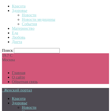
Красота
Здоровье
Новости
Новости медицины
События
Материнство
Еда
Любовь
Диета
Поиск
19.7
C
Москва
Главная
О сайте
Обратная связь
Женский портал
Красота
Здоровье
Новости