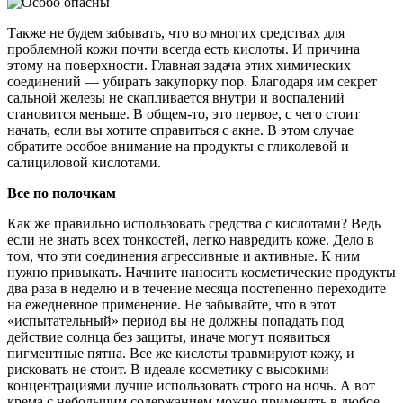
Также не будем забывать, что во многих средствах для
проблемной кожи почти всегда есть кислоты. И причина
этому на поверхности. Главная задача этих химических
соединений — убирать закупорку пор. Благодаря им секрет
сальной железы не скапливается внутри и воспалений
становится меньше. В общем-то, это первое, с чего стоит
начать, если вы хотите справиться с акне. В этом случае
обратите особое внимание на продукты с гликолевой и
салициловой кислотами.
Все по полочкам
Как же правильно использовать средства с кислотами? Ведь
если не знать всех тонкостей, легко навредить коже. Дело в
том, что эти соединения агрессивные и активные. К ним
нужно привыкать. Начните наносить косметические продукты
два раза в неделю и в течение месяца постепенно переходите
на ежедневное применение. Не забывайте, что в этот
«испытательный» период вы не должны попадать под
действие солнца без защиты, иначе могут появиться
пигментные пятна. Все же кислоты травмируют кожу, и
рисковать не стоит. В идеале косметику с высокими
концентрациями лучше использовать строго на ночь. А вот
крема с небольшим содержанием можно применять в любое