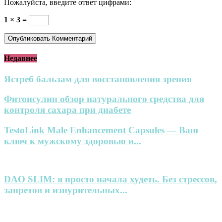
Пожалуйста, введите ответ цифрами:
1 × 3 =
Недавнее
Ястреб бальзам для восстановления зрения
Фитонсулин обзор натурального средства для
контроля сахара при диабете
TestoLink Male Enhancement Capsules — Ваш
ключ к мужскому здоровью и...
DAO SLIM: я просто начала худеть. Без стрессов,
запретов и изнурительных...