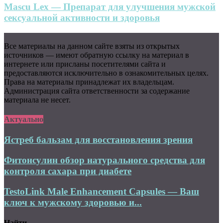
Mascu Lex — Препарат для улучшения мужской
сексуальной активности и здоровья
Все материалы на данном сайте взяты из открытых
источников — имеют обратную ссылку на материал в
интернете или присланы посетителями сайта и
предоставляются исключительно в ознакомительных целях.
Права на материалы принадлежат их владельцам.
Администрация сайта ответственности за содержание
материала не несет.
Актуально
Ястреб бальзам для восстановления зрения
Фитонсулин обзор натурального средства для
контроля сахара при диабете
TestoLink Male Enhancement Capsules — Ваш
ключ к мужскому здоровью и...
Найти