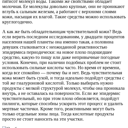
пятисот молекул воды. Такими же свойствами обладает
молочная. Ее молекулы довольно крупные, они не проникают
вглубь к сальным железам, а работают с верхними слоями
кожи, насыщая их влагой. Такие средства можно использовать
круглогодично.
А как же быть обладательницам чувствительной кожи? Ведь
если верить последним исследованиям, у двадцати процентов
населения нашей планеты она именно такая, а половина
девушек сталкивается с неожиданной реактивностью
эпидермиса периодически: на новое плохо подошедшее
средство, какую-то пищу или даже непривычные погодные
условия. Конечно, при наличии подобных проблем не стоит
использовать сильные кислоты часто. Но время от времени,
когда все спокойно — почему бы и нет. Ведь чувствительная
кожа может быть сухой, и тогда идеально подойдут средства с
той же гиалуроновой кислотой. Только выбирать нужно
продукты с мелкой структурой молекул, чтобы она проникала
внутрь, а не оставалась на поверхности. Если же эпидермис
чувствительный, но при этом плохо обновляется, подойдут
пилинги, которые способны ускорить этот процесс и удалить
мертвые частички. Кроме того, реактивными могут быть
только отдельные зоны лица. Тогда кислотные продукты
просто не стоит наносить на эти участки.