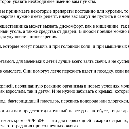
оторой указать необходимые именно вам пункты.
и вы принимаете некоторые препараты постоянно или курсами, т
карства нужно иметь рецепт, иначе вас могут не пустить в самол
ешественника может вызвать дискомфорт, как в кишечнике, так 
ный уголь, а также средства от диареи. В любой поездке можно
для улучшения пищеварения.
, которые могут помочь и при головной боли, и при мышечных б
амол, для маленьких детей лучше всего взять свечи, а не сусп
амолете. Они помогут легче пережить взлет и посадку, если капн
ергией, неожиданную реакцию организма в новых условиях может
к взрослым, так и детям. И не нужно забывать о кремах, которы
 йод, бактерицидный пластырь, перекись водорода или хлоргекси
 или вам предстоит длительный переезд на автобусе, тогда заран
 иметь крем с SPF 50+ — это для первых дней в жарких странах,
егчают страдания при солнечных ожогах.