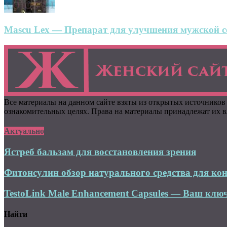
Mascu Lex — Препарат для улучшения мужской се
Все материалы на данном сайте взяты из открытых источников
ознакомительных целях. Права на материалы принадлежат их вл
Актуально
Ястреб бальзам для восстановления зрения
Фитонсулин обзор натурального средства для кон
TestoLink Male Enhancement Capsules — Ваш ключ
Найти