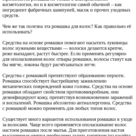
косметологии, но и в косметологии самой обычной – как
ингредиент фабричных шампуней,
масок и прочих уходовых
средств.
Чем же так полезна эта ромашка для волос? Как правильно её
использовать?
Средства на основе ромашки помогают насытить луковицы
волос нужными веществами — волоски делаются крепче,
реже выпадают, растут быстрее. Если применять регулярно
для ополаскивания волос отвары ромашки, волосы станут как
бы мягче, локоны будут расчёсываться легче.
Средства с ромашкой препятствуют образованию перхоти.
Ромашка способствует быстрейшему заживлению
механических повреждений кожи головы. Средства на основе
ромашки обладают свойством противомикробным, они
дезинфицируют кожу, препятствуя возникновению заражений
и воспалений. Ромашка абсолютно антиаллергенна. Средства
с ромашкой можно применять для любых типов волос.
Существует много вариантов использования ромашки в уходе
за волосами. Чаще всего применяется ополаскивание волос
настоем ромашки после мытья. Для приготовления настоя
высушенные цветки необходимо залить кипятком (из расчёта