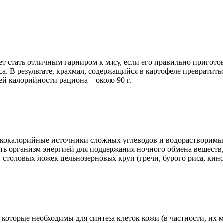
ет стать отличным гарниром к мясу, если его правильно приготов
са. В результате, крахмал, содержащийся в картофеле превратит
й калорийности рациона – около 90 г.
изкокалорийные источники сложных углеводов и водорастворимы
ить организм энергией для поддержания ночного обмена веществ,
й столовых ложек цельнозерновых круп (гречи, бурого риса, кино
оторые необходимы для синтеза клеток кожи (в частности, их 