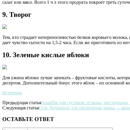
салат или мясо. Всего 1 ч л этого продукта покроет треть суто
9. Творог
Тем, кто страдает непереносимостью белков коровьего молока,
дает чувство сытости на 1,5-2 часа. Если же приготовить из не
10. Зеленые кислые яблоки
Для ужина яблоки лучше запекать – фруктовые кислоты, котор
десертом. Дополнительный бонус этого яблок – их основной к
Источник
Предыдущая статья
SustaDin для суставов: отзывы, инструкция, 
Следующая статья
Гель Детонатор для увеличения члена — ан
ОСТАВЬТЕ ОТВЕТ