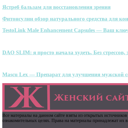
Ястреб бальзам для восстановления зрения
Фитонсулин обзор натурального средства для кон
TestoLink Male Enhancement Capsules — Ваш ключ
DAO SLIM: я просто начала худеть. Без стрессов, 
Mascu Lex — Препарат для улучшения мужской се
Все материалы на данном сайте взяты из открытых источников
ознакомительных целях. Права на материалы принадлежат их вл