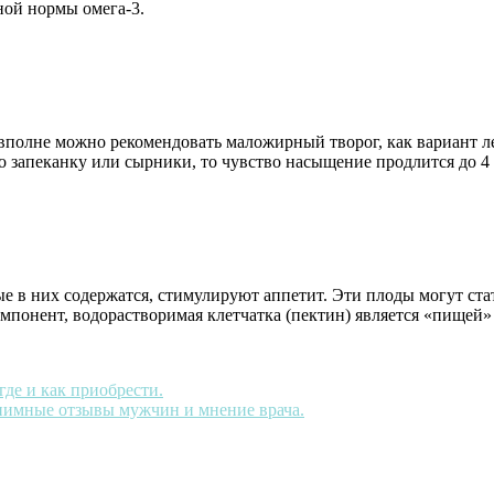
чной нормы омега-3.
 вполне можно рекомендовать маложирный творог, как вариант ле
го запеканку или сырники, то чувство насыщение продлится до 4 
ые в них содержатся, стимулируют аппетит. Эти плоды могут с
омпонент, водорастворимая клетчатка (пектин) является «пищей
где и как приобрести.
онимные отзывы мужчин и мнение врача.