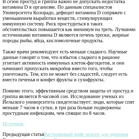
В сезон простуд и гриппа важно не допускать недостатка
витамина D в организме. По данным специалистов
Университета Колорадо, дефицит витамина D сопряжен с
уменьшением выработки веществ, стимулирующих
иммунную систему. Риск простудиться в таких
обстоятельствах повышается как минимум на треть. Лучшими
источниками витамина D являются печень трески, жирные
породы рыбы, яйца, кисломолочные продукты.
Также врачи рекомендуют есть меньше сладкого. Научные
данные говорят о том, что избыток сладкого в рационе
угнетает активность иммунных клеток-фагоцитов, и они
начинают пропускать микробов вместо того, чтобы
уничтожать. Тем, кто не может без сладостей, следует есть
вместо печенья и конфет фрукты и сухофрукты.
Помимо этого, эффективным средством защиты от простуд и
гриппа является 8-часовой сон. Исследование ученых из
Йельского университета свидетельствует: люди, которые спят
меньше 7 часов в сутки, в три раза больше подвержены
простудным инфекциям, чем спящие по 8 часов.
Источник
Предыдущая статья
Растворимый кофе опасен для здоровья