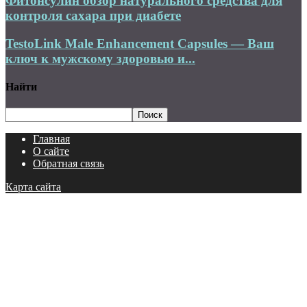
Фитонсулин обзор натурального средства для
контроля сахара при диабете
TestoLink Male Enhancement Capsules — Ваш
ключ к мужскому здоровью и...
Найти
Главная
О сайте
Обратная связь
Карта сайта