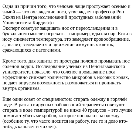
Одна из причин того, что человек чаще простужает осенью и
зимой — это охлаждение носа, утверждает профессор Рон
Экклз из Центра исследований простудных заболеваний
Университета Кардиффа.
Эксперт советует защищать нос от переохлаждения и в
буквальном смысле согревать – например, вдыхая пар. Если в
носу снижается температура, это замедляет кровообращение,
а, значит, замедляется и движение иммунных клеток,
сражающихся с патогенами.
Кроме того, для защиты от простуды полезно промывать нос
соленой водой. Исследование ученых из Пенсильванского
университета показало, что соленое промывание носа
эффективно снижает количество микробов в носовых ходах,
не дает вирусам возможность размножаться и проникать
внутрь организма.
Еще один совет от специалистов: стирать одежду в горячей
воде. В разгар вирусных заболеваний терапевты советуют
стирать в воде температурой не ниже 40 градусов – это лучше
помогает убить микробов, которые попадают на одежду
(особенно ту, что часто носится на работу, где то и дело кто-
нибудь кашляет и чихает).