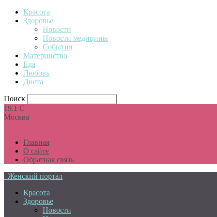
Красота
Здоровье
Новости
Новости медицины
События
Материнство
Еда
Любовь
Диета
Поиск
19.1
C
Москва
Главная
О сайте
Обратная связь
Женский портал
Красота
Здоровье
Новости