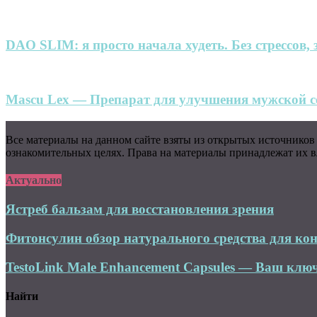
DAO SLIM: я просто начала худеть. Без стрессов, 
Mascu Lex — Препарат для улучшения мужской се
Все материалы на данном сайте взяты из открытых источников
ознакомительных целях. Права на материалы принадлежат их вл
Актуально
Ястреб бальзам для восстановления зрения
Фитонсулин обзор натурального средства для кон
TestoLink Male Enhancement Capsules — Ваш ключ
Найти