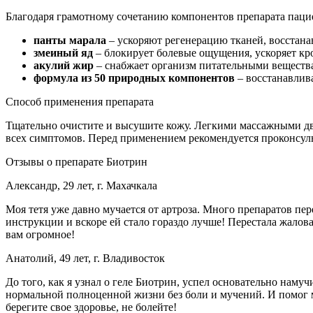
Благодаря грамотному сочетанию компонентов препарата паци
панты марала
– ускоряют регенерацию тканей, восстан
змеиный яд
– блокирует болевые ощущения, ускоряет кр
акулий жир
– снабжает организм питательными вещества
формула из 50 природных компонентов
– восстанавлив
Способ применения препарата
Тщательно очистите и высушите кожу. Легкими массажными дв
всех симптомов. Перед применением рекомендуется проконсуль
Отзывы о препарате Биотрин
Александр, 29 лет, г. Махачкала
Моя тетя уже давно мучается от артроза. Много препаратов пер
инструкции и вскоре ей стало гораздо лучше! Перестала жалова
вам огромное!
Анатолий, 49 лет, г. Владивосток
До того, как я узнал о геле Биотрин, успел основательно намуч
нормальной полноценной жизни без боли и мучений. И помог мне
берегите свое здоровье, не болейте!