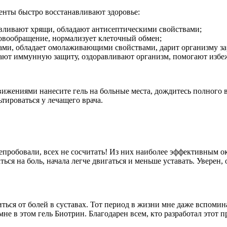
енты быстро восстанавливают здоровье:
авливают хрящи, обладают антисептическими свойствами;
овообращение, нормализует клеточный обмен;
ми, обладает омолаживающими свойствами, дарит организму зар
ают иммунную защиту, оздоравливают организм, помогают избеж
ижениями нанесите гель на больные места, дождитесь полного 
тироваться у лечащего врача.
епробовали, всех не сосчитать! Из них наиболее эффективным ок
ться на боль, начала легче двигаться и меньше уставать. Уверен
иться от болей в суставах. Тот период в жизни мне даже вспомина
 в этом гель Биотрин. Благодарен всем, кто разработал этот пр