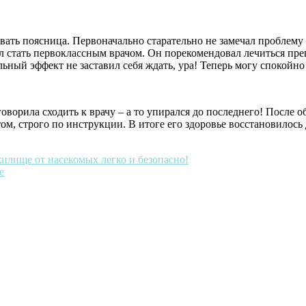
вать поясница. Первоначально старательно не замечал проблему 
л стать первоклассным врачом. Он порекомендовал лечиться преп
ьный эффект не заставил себя ждать, ура! Теперь могу спокойн
говорила сходить к врачу – а то упирался до последнего! После 
ом, строго по инструкции. В итоге его здоровье восстановилось
жилище от насекомых легко и безопасно!
е