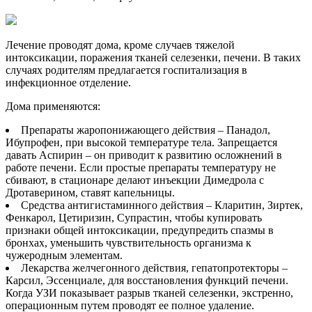
Лечение проводят дома, кроме случаев тяжелой
интоксикации, поражения тканей селезенки, печени. В таких
случаях родителям предлагается госпитализация в
инфекционное отделение.
Дома применяются:
Препараты жаропонижающего действия – Панадол,
Ибупрофен, при высокой температуре тела. Запрещается
давать Аспирин – он приводит к развитию осложнений в
работе печени. Если простые препараты температуру не
сбивают, в стационаре делают инъекции Димедрола с
Дротаверином, ставят капельницы.
Средства антигистаминного действия – Кларитин, Зиртек,
Фенкарол, Цетиризин, Супрастин, чтобы купировать
признаки общей интоксикации, предупредить спазмы в
бронхах, уменьшить чувствительность организма к
чужеродным элементам.
Лекарства желчегонного действия, гепатопротекторы –
Карсил, Эссенциале, для восстановления функций печени.
Когда УЗИ показывает разрыв тканей селезенки, экстренно,
операционным путем проводят ее полное удаление.