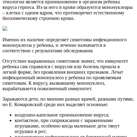
этиологии является проникновение в организм ребенка
вируса герпеса. Из-за него в крови образуются мононуклеары
– клетки с одним ядром, что противоречит естественному
биохимическому строению крови.
Именно их наличие определяет симптомы инфекционного
мононуклеоза у ребенка, и лечение назначается в
соответствии с результатами обследования.
Отсутствие выраженных симптомов значит, что иммунитет
ребенка сам справился с вирусом или болезнь прошла в
легкой форме, без проявления внешних признаков. Лечат
инфекционный мононуклеоз у ребенка по проявляемым
симптомам. К вирусу, вызвавшему мононуклеоз,
вырабатывается пожизненный иммунитет.
Заражаются дети, по мнению разных врачей, разными путями,
но Е. Комаровский среди них выделяет основные:
воздушно-капельное проникновение вируса;
контактное, при соприкасании с зараженными
игрушками, особенно когда маленькие дети тянут
игрушки в рот;
плацентарное инфицирование от беременной матери,