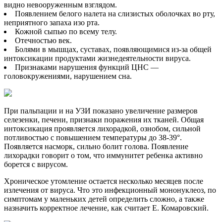
видно невооруженным взглядом.
Появлением белого налета на слизистых оболочках во рту,
неприятного запаха изо рта.
Кожной сыпью по всему телу.
Отечностью век.
Болями в мышцах, суставах, появляющимися из-за общей
интоксикации продуктами жизнедеятельности вируса.
Признаками нарушения функций ЦНС —
головокружениями, нарушением сна.
При пальпации и на УЗИ показано увеличение размеров
селезенки, печени, признаки поражения их тканей. Общая
интоксикация проявляется лихорадкой, ознобом, сильной
потливостью с повышением температуры до 38-39°.
Появляется насморк, сильно болит голова. Появление
лихорадки говорит о том, что иммунитет ребенка активно
борется с вирусом.
Хроническое утомление остается несколько месяцев после
излечения от вируса. Что это инфекционный мононуклеоз, по
симптомам у маленьких детей определить сложно, а также
назначить корректное лечение, как считает Е. Комаровский.