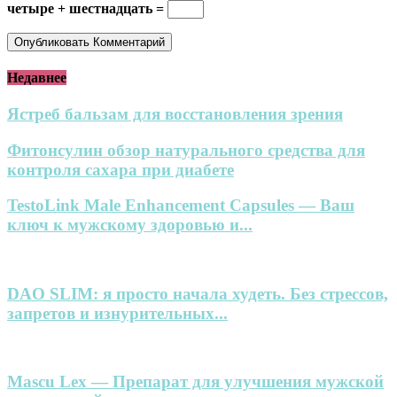
четыре + шестнадцать =
Недавнее
Ястреб бальзам для восстановления зрения
Фитонсулин обзор натурального средства для
контроля сахара при диабете
TestoLink Male Enhancement Capsules — Ваш
ключ к мужскому здоровью и...
DAO SLIM: я просто начала худеть. Без стрессов,
запретов и изнурительных...
Mascu Lex — Препарат для улучшения мужской