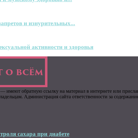
запретов и изнурительных...
ксуальной активности и здоровья
 — имеют обратную ссылку на материал в интернете или присла
адельцам. Администрация сайта ответственности за содержание 
троля сахара при диабете