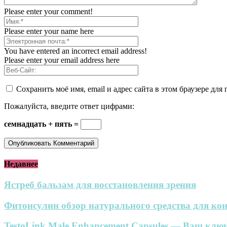
Please enter your comment!
Please enter your name here
You have entered an incorrect email address!
Please enter your email address here
Сохранить моё имя, email и адрес сайта в этом браузере д
Пожалуйста, введите ответ цифрами:
семнадцать + пять =
Недавнее
Ястреб бальзам для восстановления зрения
Фитонсулин обзор натурального средства для кон
TestoLink Male Enhancement Capsules — Ваш ключ