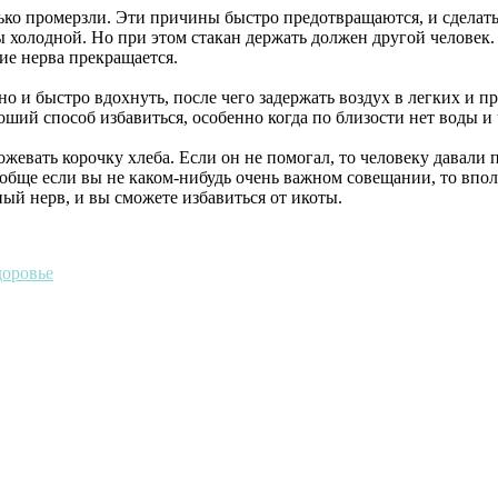
ько промерзли. Эти причины быстро предотвращаются, и сделат
бы холодной. Но при этом стакан держать должен другой человек.
ие нерва прекращается.
ьно и быстро вдохнуть, после чего задержать воздух в легких и 
оший способ избавиться, особенно когда по близости нет воды и
жевать корочку хлеба. Если он не помогал, то человеку давали п
ообще если вы не каком-нибудь очень важном совещании, то впол
ый нерв, и вы сможете избавиться от икоты.
доровье