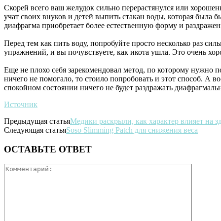
Скорей всего ваш желудок сильно перерастянулся или хорошен
учат своих внуков и детей выпить стакан воды, которая была 
диафрагма приобретает более естественную форму и раздражен
Перед тем как пить воду, попробуйте просто несколько раз сил
упражнений, и вы почувствуете, как икота ушла. Это очень хор
Еще не плохо себя зарекомендовал метод, по которому нужно по
ничего не помогало, то стоило попробовать и этот способ. А в
спокойном состоянии ничего не будет раздражать диафрагмальн
Источник
Предыдущая статья
Медики раскрыли, как характер влияет на з
Следующая статья
Soso Slimming Patch для снижения веса
ОСТАВЬТЕ ОТВЕТ