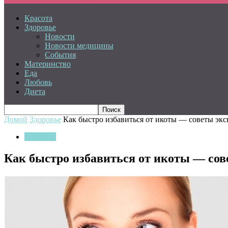
Красота
Здоровье
Новости
Новости медицины
События
Материнство
Еда
Любовь
Диета
Домой
Здоровье
Как быстро избавиться от икоты — советы экс
Здоровье
Как быстро избавиться от икоты — сов