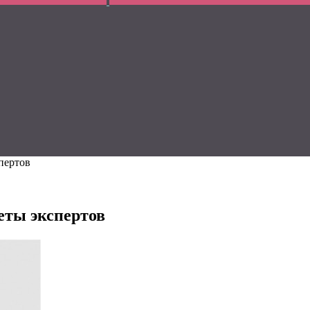
пертов
еты экспертов