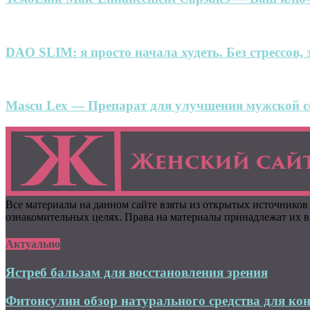
DAO SLIM: я просто начала худеть. Без стрессов, 
Mascu Lex — Препарат для улучшения мужской се
Все материалы на данном сайте взяты из открытых источников
ознакомительных целях. Права на материалы принадлежат их вл
Актуально
Ястреб бальзам для восстановления зрения
Фитонсулин обзор натурального средства для кон