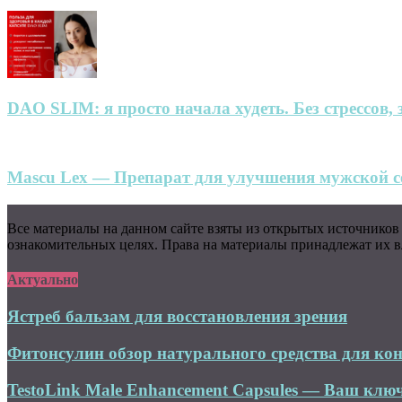
DAO SLIM: я просто начала худеть. Без стрессов, 
Mascu Lex — Препарат для улучшения мужской се
Все материалы на данном сайте взяты из открытых источников
ознакомительных целях. Права на материалы принадлежат их вл
Актуально
Ястреб бальзам для восстановления зрения
Фитонсулин обзор натурального средства для кон
TestoLink Male Enhancement Capsules — Ваш ключ