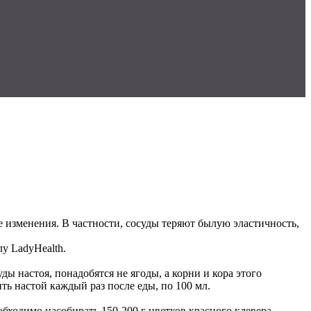
е изменения. В частности, сосуды теряют былую эластичность,
у LadyHealth.
ы настоя, понадобятся не ягоды, а корни и кора этого
ть настой каждый раз после еды, по 100 мл.
обходимо насобирать 150-200 г цветков красного клевера.