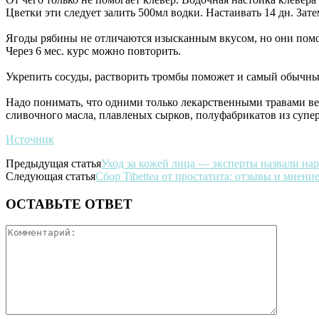
Цветки эти следует залить 500мл водки. Настаивать 14 дн. Зат
Ягоды рябины не отличаются изысканным вкусом, но они помог
Через 6 мес. курс можно повторить.
Укрепить сосуды, растворить тромбы поможет и самый обычный 
Надо понимать, что одними только лекарственными травами вер
сливочного масла, плавленых сырков, полуфабрикатов из супер
Источник
Предыдущая статья
Уход за кожей лица — эксперты назвали на
Следующая статья
Сбор Tibettea от простатита: отзывы и мнение
ОСТАВЬТЕ ОТВЕТ