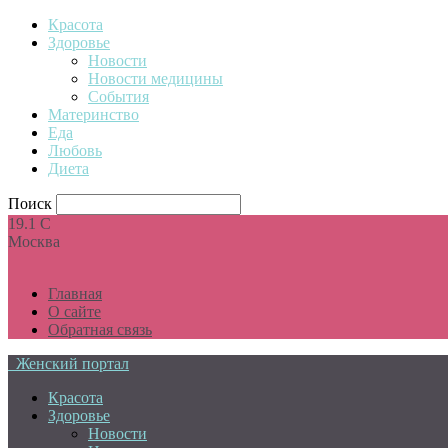
Красота
Здоровье
Новости
Новости медицины
События
Материнство
Еда
Любовь
Диета
Поиск
19.1
C
Москва
Главная
О сайте
Обратная связь
Женский портал
Красота
Здоровье
Новости