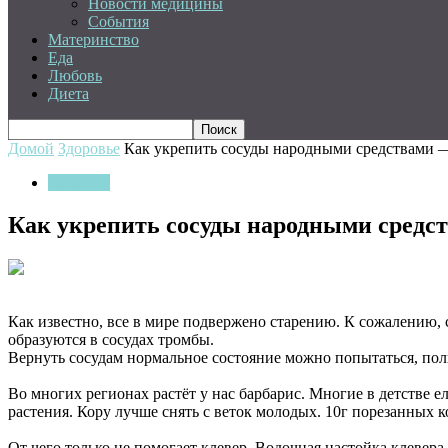
Новости медицины
События
Материнство
Еда
Любовь
Диета
Домой
Здоровье
Как укрепить сосуды народными средствами —
Здоровье
Как укрепить сосуды народными средс
Как известно, все в мире подвержено старению. К сожалению, 
образуются в сосудах тромбы.
Вернуть сосудам нормальное состояние можно попытаться,
пол
Во многих регионах растёт у нас барбарис. Многие в детстве е
растения. Кору лучше снять с веток молодых. 10г порезанных к
От чего только не помогает клевер. Водочная настойка клевера