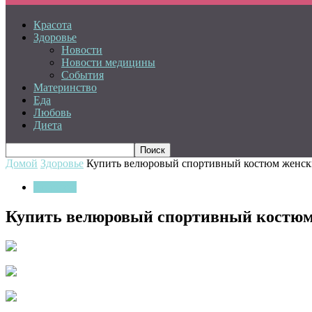
Красота
Здоровье
Новости
Новости медицины
События
Материнство
Еда
Любовь
Диета
Домой
Здоровье
Купить велюровый спортивный костюм женс
Здоровье
Купить велюровый спортивный костю