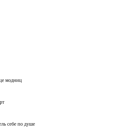
дце модниц
рт
ль себе по душе