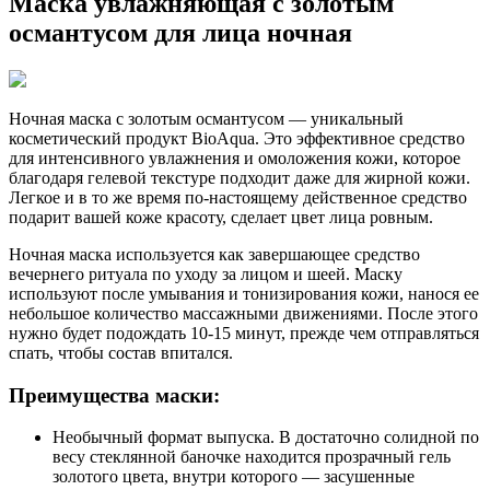
Маска увлажняющая с золотым
османтусом для лица ночная
Ночная маска с золотым османтусом — уникальный
косметический продукт BioAqua.
Это эффективное средство
для интенсивного увлажнения и омоложения кожи, которое
благодаря гелевой текстуре подходит даже для жирной кожи.
Легкое и в то же время по-настоящему действенное средство
подарит вашей коже красоту, сделает цвет лица ровным.
Ночная маска используется как завершающее средство
вечернего ритуала по уходу за лицом и шеей. Маску
используют после умывания и тонизирования кожи, нанося ее
небольшое количество массажными движениями. После этого
нужно будет подождать 10-15 минут, прежде чем отправляться
спать, чтобы состав впитался.
Преимущества маски:
Необычный формат выпуска. В достаточно солидной по
весу стеклянной баночке находится прозрачный гель
золотого цвета, внутри которого — засушенные