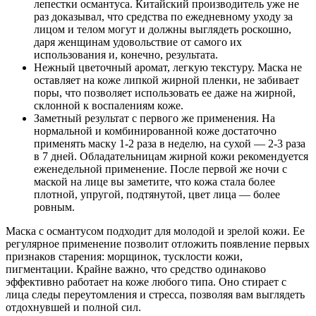
лепестки османтуса. Китайский производитель уже не
раз доказывал, что средства по ежедневному уходу за
лицом и телом могут и должны выглядеть роскошно,
даря женщинам удовольствие от самого их
использования и, конечно, результата.
Нежный цветочный аромат, легкую текстуру. Маска не
оставляет на коже липкой жирной пленки, не забивает
поры, что позволяет использовать ее даже на жирной,
склонной к воспалениям коже.
Заметный результат с первого же применения. На
нормальной и комбинированной коже достаточно
применять маску 1-2 раза в неделю, на сухой — 2-3 раза
в 7 дней. Обладательницам жирной кожи рекомендуется
еженедельной применение. После первой же ночи с
маской на лице вы заметите, что кожа стала более
плотной, упругой, подтянутой, цвет лица — более
ровным.
Маска с османтусом подходит для молодой и зрелой кожи. Ее
регулярное применение позволит отложить появление первых
признаков старения: морщинок, тусклости кожи,
пигментации. Крайне важно, что средство одинаково
эффективно работает на коже любого типа. Оно стирает с
лица следы переутомления и стресса, позволяя вам выглядеть
отдохнувшей и полной сил.