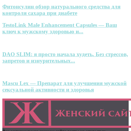
Фитонсулин обзор натурального средства для
контроля сахара при диабете
TestoLink Male Enhancement Capsules — Ваш
ключ к мужскому здоровью и...
DAO SLIM: я просто начала худеть. Без стрессов,
запретов и изнурительных...
Mascu Lex — Препарат для улучшения мужской
сексуальной активности и здоровья