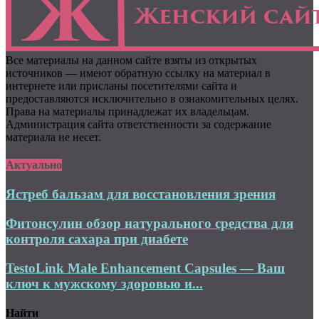
Все материалы на данном сайте взяты из открытых
источников — имеют обратную ссылку на материал в
интернете или присланы посетителями сайта и
предоставляются исключительно в ознакомительных целях.
Права на материалы принадлежат их владельцам.
Администрация сайта ответственности за содержание
материала не несет.
Актуально
Ястреб бальзам для восстановления зрения
Фитонсулин обзор натурального средства для
контроля сахара при диабете
TestoLink Male Enhancement Capsules — Ваш
ключ к мужскому здоровью и...
Найти