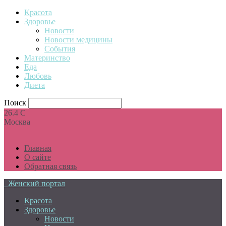
Красота
Здоровье
Новости
Новости медицины
События
Материнство
Еда
Любовь
Диета
Поиск
26.4
C
Москва
Главная
О сайте
Обратная связь
Женский портал
Красота
Здоровье
Новости