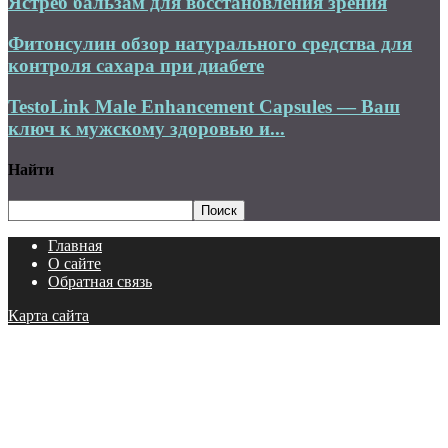
Ястреб бальзам для восстановления зрения
Фитонсулин обзор натурального средства для
контроля сахара при диабете
TestoLink Male Enhancement Capsules — Ваш
ключ к мужскому здоровью и...
Найти
Главная
О сайте
Обратная связь
Карта сайта