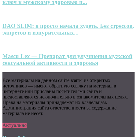
ключ к мужскому здоровью и...
DAO SLIM: я просто начала худеть. Без стрессов,
запретов и изнурительных...
Mascu Lex — Препарат для улучшения мужской
сексуальной активности и здоровья
Все материалы на данном сайте взяты из открытых
источников — имеют обратную ссылку на материал в
интернете или присланы посетителями сайта и
предоставляются исключительно в ознакомительных целях.
Права на материалы принадлежат их владельцам.
Администрация сайта ответственности за содержание
материала не несет.
Актуально