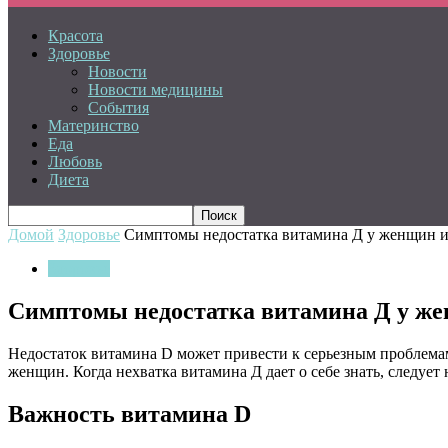
Красота
Здоровье
Новости
Новости медицины
События
Материнство
Еда
Любовь
Диета
Домой
Здоровье
Симптомы недостатка витамина Д у женщин 
Здоровье
Симптомы недостатка витамина Д у ж
Недостаток витамина D может привести к серьезным проблемам 
женщин. Когда нехватка витамина Д дает о себе знать, следует 
Важность витамина D