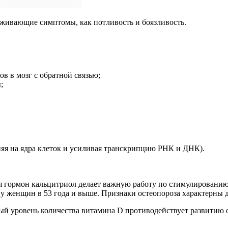
аживающие симптомы, как потливость и боязливость.
в в мозг с обратной связью;
;
ияя на ядра клеток и усиливая транскрипцию РНК и ДНК).
я гормон кальцитриол делает важную работу по стимулированию
з у женщин в 53 года и выше. Признаки остеопороза характерны
ный уровень количества витамина D противодействует развитию о