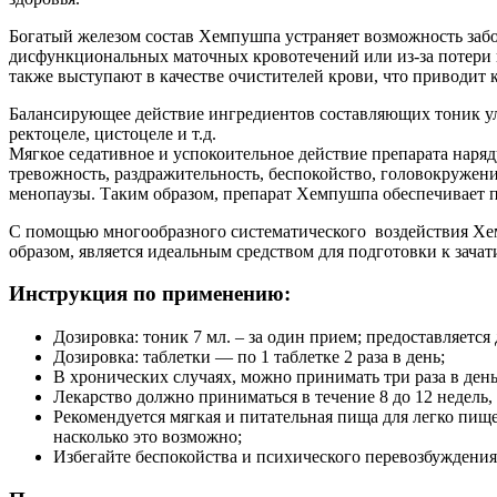
Богатый железом состав Хемпушпа устраняет возможность забо
дисфункциональных маточных кровотечений или из-за потери 
также выступают в качестве очистителей крови, что приводит 
Балансирующее действие ингредиентов составляющих тоник ул
ректоцеле, цистоцеле и т.д.
Мягкое седативное и успокоительное действие препарата наря
тревожность, раздражительность, беспокойство, головокружение
менопаузы. Таким образом, препарат Хемпушпа обеспечивает 
С помощью многообразного систематического воздействия Хем
образом, является идеальным средством для подготовки к зач
Инструкция по применению:
Дозировка: тоник 7 мл. – за один прием; предоставляется 
Дозировка: таблетки — по 1 таблетке 2 раза в день;
В хронических случаях, можно принимать три раза в день
Лекарство должно приниматься в течение 8 до 12 недель,
Рекомендуется мягкая и питательная пища для легко пище
насколько это возможно;
Избегайте беспокойства и психического перевозбуждения