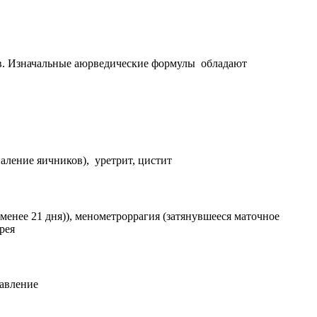
.
Изначальные аюрведические формулы обладают
аление яичников), уретрит, цистит
енее 21 дня)), менометроррагия (затянувшееся маточное
рея
давление