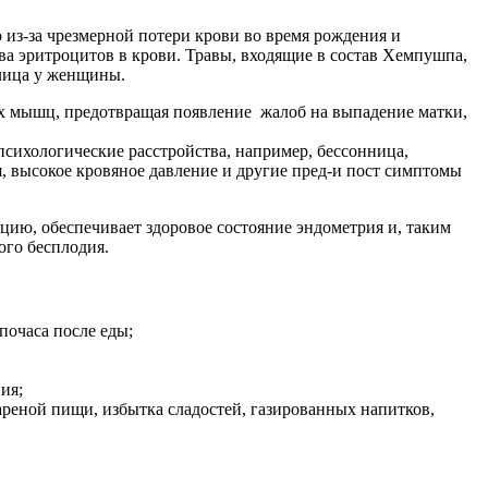
из-за чрезмерной потери крови во время рождения и
а эритроцитов в крови. Травы, входящие в состав Хемпушпа,
 лица у женщины.
х мышц, предотвращая появление жалоб на выпадение матки,
сихологические расстройства, например, бессонница,
ия, высокое кровяное давление и другие пред-и пост симптомы
ию, обеспечивает здоровое состояние эндометрия и, таким
ого бесплодия.
 почаса после еды;
ия;
жареной пищи, избытка сладостей, газированных напитков,