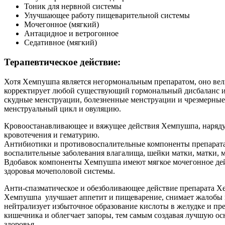
Тоник для нервной системы
Улучшающее работу пищеварительной системы
Мочегонное (мягкий)
Антацидное и ветрогонное
Седативное (мягкий)
Терапевтическое действие:
Хотя Хемпушпа является негормональным препаратом, оно вели
корректирует любой существующий гормональный дисбаланс и 
скудные менструации, болезненные менструации и чрезмерные 
менструальный цикл и овуляцию.
Кровоостанавливающее и вяжущее действия Хемпушпа, наряду с
кровотечения и гематурию.
Антибиотики и противовоспалительные компоненты препарат
воспалительные заболевания влагалища, шейки матки, матки, 
Вдобавок компоненты Хемпушпа имеют мягкое мочегонное дей
здоровья мочеполовой системы.
Анти-спазматическое и обезболивающее действие препарата Хе
Хемпушпа улучшает аппетит и пищеварение, снимает жалобы н
нейтрализует избыточное образование кислоты в желудке и пр
кишечника и облегчает запоры, тем самым создавая лучшую ос
здоровья.