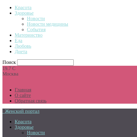
Красота
Здоровье
Новости
Новости медицины
События
Материнство
Еда
Любовь
Диета
Поиск
19.7
C
Москва
Главная
О сайте
Обратная связь
Женский портал
Красота
Здоровье
Новости