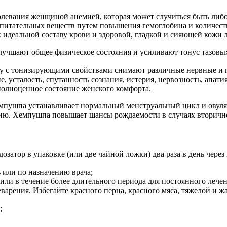
левания женщиной анемией, которая может случиться быть либо 
питательных веществ путем повышения гемоглобина и количеств
к идеальной составу крови и здоровой, гладкой и сияющей кожи
учшают общее физическое состояния и усиливают тонус тазовы
ду с тонизирующими свойствами снимают различные нервные и п
, усталость, спутанность сознания, истерия, нервозность, апат
полноценное состояние женского комфорта.
пушпа устанавливает нормальный менструальный цикл и овуляц
атию. Хемпушпа повышает шансы рождаемости в случаях вторичн
дозатор в упаковке (или две чайной ложки) два раза в день через
 или по назначению врача;
 или в течение более длительного периода для постоянного лечен
варения. Избегайте красного перца, красного мяса, тяжелой и 
;