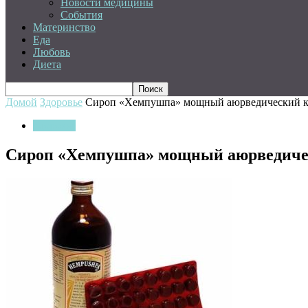
Новости медицины
События
Материнство
Еда
Любовь
Диета
Домой
Здоровье
Сироп «Хемпушпа» мощный аюрведический ко
Здоровье
Сироп «Хемпушпа» мощный аюрведичес