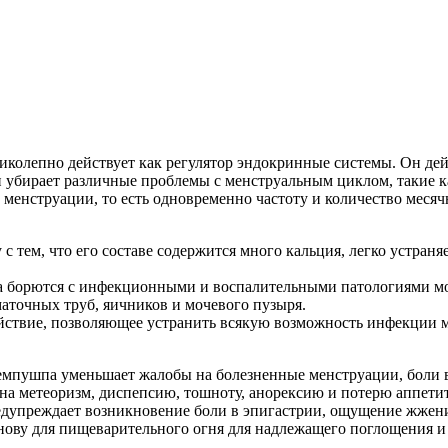
колепно действует как регулятор эндокринные системы. Он дей
убирает различные проблемы с менструальным циклом, такие ка
менструации, то есть одновременно частоту и количество меся
 тем, что его составе содержится много кальция, легко устра
а борются с инфекционными и воспалительными патологиями м
маточных труб, яичников и мочевого пузыря.
ствие, позволяющее устранить всякую возможность инфекции м
мпушпа уменьшает жалобы на болезненные менструации, боли в по
а метеоризм, диспепсию, тошноту, анорексию и потерю аппети
едупреждает возникновение боли в эпигастрии, ощущение жжени
нову для пищеварительного огня для надлежащего поглощения и