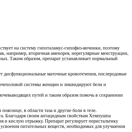
ствует на систему гипоталамус-гипофиз-яичники, поэтому
к, например, вторичная аменорея, нерегулярные менструации,
чных. Таким образом, препарат устанавливает нормальный
няет дисфункциональные маточные кровотечения, послеродовые
очеполовой системы женщин и ликвидируют бели и
очевыводящих путей и таким образом помочь в сохранении
яснице, в области таза и другие боли в теле.
та. Благодаря своим антацидным свойствам Хемпушпа
я и кислую отрыжку. Препарат регулирует перистальтику
 усвоения питательных веществ, необходимых для улучшения