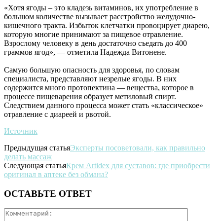
«Хотя ягоды – это кладезь витаминов, их употребление в
большом количестве вызывает расстройство желудочно-
кишечного тракта. Избыток клетчатки провоцирует диарею,
которую многие принимают за пищевое отравление.
Взрослому человеку в день достаточно съедать до 400
граммов ягод», — отметила Надежда Витонене.
Самую большую опасность для здоровья, по словам
специалиста, представляют незрелые ягоды. В них
содержится много протопектина — вещества, которое в
процессе пищеварения образует метиловый спирт.
Следствием данного процесса может стать «классическое»
отравление с диареей и рвотой.
Источник
Предыдущая статья
Эксперты посоветовали, как правильно
делать массаж
Следующая статья
Крем Artidex для суставов: где приобрести
оригинал в аптеке без обмана?
ОСТАВЬТЕ ОТВЕТ