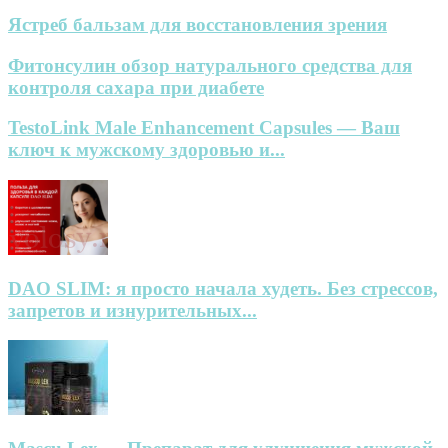
Ястреб бальзам для восстановления зрения
Фитонсулин обзор натурального средства для
контроля сахара при диабете
TestoLink Male Enhancement Capsules — Ваш
ключ к мужскому здоровью и...
DAO SLIM: я просто начала худеть. Без стрессов,
запретов и изнурительных...