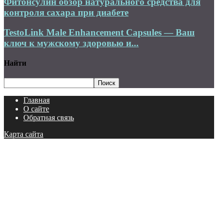
Фитонсулин обзор натурального средства для
контроля сахара при диабете
TestoLink Male Enhancement Capsules — Ваш
ключ к мужскому здоровью и...
Найти
Главная
О сайте
Обратная связь
Карта сайта