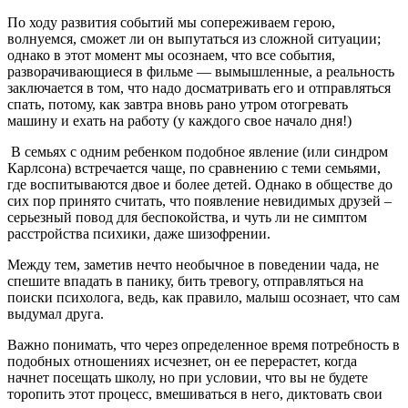
По ходу развития событий мы сопереживаем герою,
волнуемся, сможет ли он выпутаться из сложной ситуации;
однако в этот момент мы осознаем, что все события,
разворачивающиеся в фильме — вымышленные, а реальность
заключается в том, что надо досматривать его и отправляться
спать, потому, как завтра вновь рано утром отогревать
машину и ехать на работу (у каждого свое начало дня!)
В семьях с одним ребенком подобное явление (или синдром
Карлсона) встречается чаще, по сравнению с теми семьями,
где воспитываются двое и более детей. Однако в обществе до
сих пор принято считать, что появление невидимых друзей –
серьезный повод для беспокойства, и чуть ли не симптом
расстройства психики, даже шизофрении.
Между тем, заметив нечто необычное в поведении чада, не
спешите впадать в панику, бить тревогу, отправляться на
поиски психолога, ведь, как правило, малыш осознает, что сам
выдумал друга.
Важно понимать, что через определенное время потребность в
подобных отношениях исчезнет, он ее перерастет, когда
начнет посещать школу, но при условии, что вы не будете
торопить этот процесс, вмешиваться в него, диктовать свои