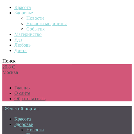
Красота
Здоровье
Новости
Новости медицины
События
Материнство
Еда
Любовь
Диета
Поиск
20.8
C
Москва
Главная
О сайте
Обратная связь
Женский портал
Красота
Здоровье
Новости