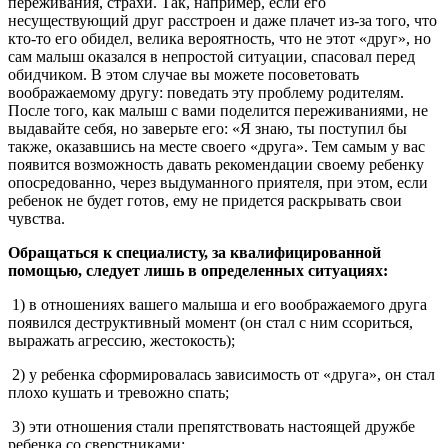
переживания, страхи. Так, например, если его
несуществующий друг расстроен и даже плачет из-за того, что
кто-то его обидел, велика вероятность, что не этот «друг», но
сам малыш оказался в непростой ситуации, спасовал перед
обидчиком. В этом случае вы можете посоветовать
воображаемому другу: поведать эту проблему родителям.
После того, как малыш с вами поделится переживаниями, не
выдавайте себя, но заверьте его: «Я знаю, ты поступил бы
также, оказавшись на месте своего «друга». Тем самым у вас
появится возможность давать рекомендации своему ребенку
опосредованно, через выдуманного приятеля, при этом, если
ребенок не будет готов, ему не придется раскрывать свои
чувства.
Обращаться к специалисту, за квалифицированной
помощью, следует лишь в определенных ситуациях:
1) в отношениях вашего малыша и его воображаемого друга
появился деструктивный момент (он стал с ним ссориться,
выражать агрессию, жестокость);
2) у ребенка сформировалась зависимость от «друга», он стал
плохо кушать и тревожно спать;
3) эти отношения стали препятствовать настоящей дружбе
ребенка со сверстниками;