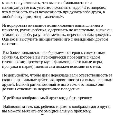
может почувствовать, что вы его обманываете или
манипулируете им; уместно похвалить чадо: «Это здорово,
что у тебя есть такая возможность придумать себе друга, в
любой ситуации, когда захочешь!».
Игнорировать внезапное возникновение вымышленного
приятеля, ругать ребенка, одергивать не желательно, иначе он
замкнется в себе, разучится мечтать, перестанет вам доверять.
Однако и выступать инициатором игр с невидимым другом
не стоит.
Тем более подключать воображаемого героя к совместным
занятиям, которые вы периодически проводите с чадом
(чтение книг, просмотр мультфильмов, настольные игры,
прогулка в парке); малыш сам должен вспомнить о нем.
Не допускайте, чтобы дети перекладывали ответственность за
свои неправильные действия, провинности на вымышленных
друзей. Всякий раз напоминайте им о том, что только они
должны отвечать за недостойное поведение.
У ребёнка воображаемый друг: когда бить тревогу
Наблюдая за тем, как ребенок играет в воображаемого друга,
вы можете выявить его эмоциональную проблему,