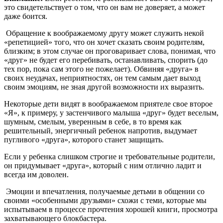
это свидетельствует о том, что он вам не доверяет, а может
даже боится.
Обращение к воображаемому другу может служить некой
«репетицией» того, что он хочет сказать своим родителям,
близким; в этом случае он проговаривает слова, понимая, что
«друг» не будет его перебивать, останавливать, спорить (до
тех пор, пока сам этого не пожелает). Обвиняя «друга» в
своих неудачах, неприятностях, он тем самым дает выход
своим эмоциям, не зная другой возможности их выразить.
Некоторые дети видят в воображаемом приятеле свое второе
«Я», к примеру, у застенчивого малыша «друг» будет веселым,
шумным, смелым, уверенным в себе, в то время как
решительный, энергичный ребенок напротив, выдумает
пугливого «друга», которого станет защищать.
Если у ребенка слишком строгие и требовательные родители,
он придумывает «друга», который с ним отлично ладит и
всегда им доволен.
Эмоции и впечатления, получаемые детьми в общении со
своими «особенными друзьями» схожи с теми, которые мы
испытываем в процессе прочтения хорошей книги, просмотра
захватывающего блокбастера.