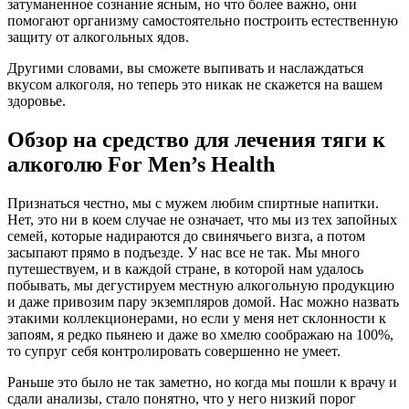
затуманенное сознание ясным, но что более важно, они
помогают организму самостоятельно построить естественную
защиту от алкогольных ядов.
Другими словами, вы сможете выпивать и наслаждаться
вкусом алкоголя, но теперь это никак не скажется на вашем
здоровье.
Обзор на средство для лечения тяги к
алкоголю For Men’s Health
Признаться честно, мы с мужем любим спиртные напитки.
Нет, это ни в коем случае не означает, что мы из тех запойных
семей, которые надираются до свинячьего визга, а потом
засыпают прямо в подъезде. У нас все не так. Мы много
путешествуем, и в каждой стране, в которой нам удалось
побывать, мы дегустируем местную алкогольную продукцию
и даже привозим пару экземпляров домой. Нас можно назвать
этакими коллекционерами, но если у меня нет склонности к
запоям, я редко пьянею и даже во хмелю соображаю на 100%,
то супруг себя контролировать совершенно не умеет.
Раньше это было не так заметно, но когда мы пошли к врачу и
сдали анализы, стало понятно, что у него низкий порог