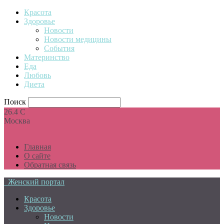
Красота
Здоровье
Новости
Новости медицины
События
Материнство
Еда
Любовь
Диета
Поиск
26.4
C
Москва
Главная
О сайте
Обратная связь
Женский портал
Красота
Здоровье
Новости