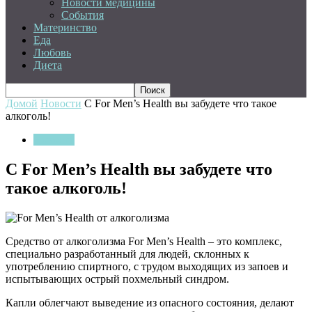
Новости медицины
События
Материнство
Еда
Любовь
Диета
Домой
Новости
С For Men’s Health вы забудете что такое
алкоголь!
Новости
С For Men’s Health вы забудете что
такое алкоголь!
Средство от алкоголизма For Men’s Health – это комплекс,
специально разработанный для людей, склонных к
употреблению спиртного, с трудом выходящих из запоев и
испытывающих острый похмельный синдром.
Капли облегчают выведение из опасного состояния, делают