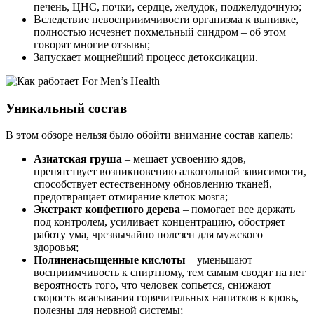
печень, ЦНС, почки, сердце, желудок, поджелудочную;
Вследствие невосприимчивости организма к выпивке,
полностью исчезнет похмельный синдром – об этом
говорят многие отзывы;
Запускает мощнейший процесс детоксикации.
Уникальный состав
В этом обзоре нельзя было обойти внимание состав капель:
Азиатская груша
– мешает усвоению ядов,
препятствует возникновению алкогольной зависимости,
способствует естественному обновлению тканей,
предотвращает отмирание клеток мозга;
Экстракт конфетного дерева
– помогает все держать
под контролем, усиливает концентрацию, обостряет
работу ума, чрезвычайно полезен для мужского
здоровья;
Полиненасыщенные кислоты
– уменьшают
восприимчивость к спиртному, тем самым сводят на нет
вероятность того, что человек сопьется, снижают
скорость всасывания горячительных напитков в кровь,
полезны для нервной системы;