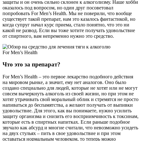
защиты и он очень сильно склонен к алкоголизму. Наше хобби
оказалось под вопросом, но один друг посоветовал
попробовать For Men’s Health. Мы не поверили, что вообще
существует такой препарат, нам это казалось фантастикой, но
когда супруг начал курс приема, стало понятно, что это ни
какой не развод. Если вы тоже хотите получать удовольствие
от спиртного, вам непременно нужно это средство.
Что это за препарат?
For Men’s Health – это первое лекарство подобного действия
на мировом рынке, а значит, ему нет аналогов. Оно было
создано специально для людей, которые не хотят или не могут
совсем вычеркнуть алкоголь из своей жизни, но при этом не
хотят утрачивать свой моральный облик и стремятся не просто
напиваться до беспамятства, а желают получать от выпивки
удовольствие. Для этого, как вы понимаете, нужно усилить
защиту организма и снизить его восприимчивость к токсинам,
которые есть в спиртных напитках. Если раньше подобное
звучало как абсурд и многие считали, что невозможно усидеть
на двух стульях – пить в свое удовольствие и при этом
оставаться нормальным человеком, то теперь можно