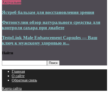
Актуально
Ястреб бальзам для восстановления зрения
Фитонсулин обзор натурального средства для
контроля сахара при диабете
TestoLink Male Enhancement Capsules — Ваш
ключ к мужскому здоровью и...
Найти
Главная
О сайте
Обратная связь
Карта сайта