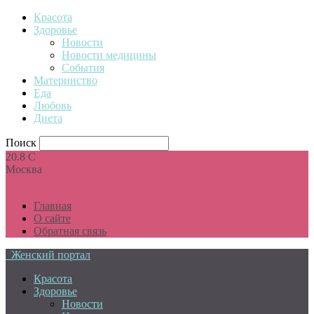
Красота
Здоровье
Новости
Новости медицины
События
Материнство
Еда
Любовь
Диета
Поиск
20.8
C
Москва
Главная
О сайте
Обратная связь
Женский портал
Красота
Здоровье
Новости