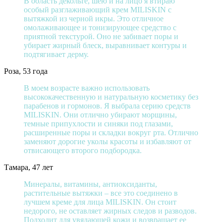
В область декольте, шею и на лицо я втираю
особый разглаживающий крем MILISKIN с
вытяжкой из черной икры. Это отличное
омолаживающее и тонизирующее средство с
приятной текстурой. Оно не забивает поры и
убирает жирный блеск, выравнивает контуры и
подтягивает дерму.
Роза, 53 года
В моем возрасте важно использовать
высококачественную и натуральную косметику без
парабенов и гормонов. Я выбрала серию средств
MILISKIN. Они отлично убирают морщины,
темные припухлости и синяки под глазами,
расширенные поры и складки вокруг рта. Отлично
заменяют дорогие уколы красоты и избавляют от
отвисающего второго подбородка.
Тамара, 47 лет
Минералы, витамины, антиоксиданты,
растительные вытяжки – все это соединено в
лучшем креме для лица MILISKIN. Он стоит
недорого, не оставляет жирных следов и разводов.
Подходит для увядающей кожи и возвращает ее