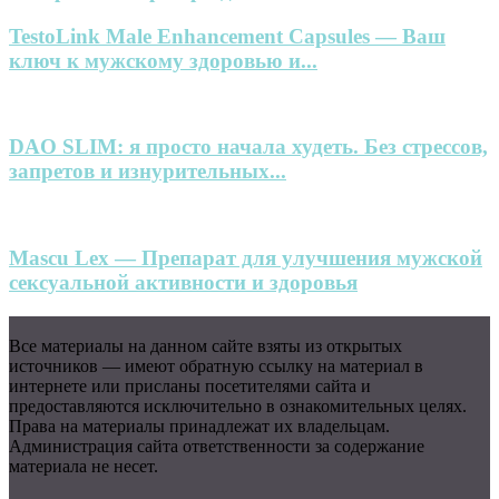
TestoLink Male Enhancement Capsules — Ваш
ключ к мужскому здоровью и...
DAO SLIM: я просто начала худеть. Без стрессов,
запретов и изнурительных...
Mascu Lex — Препарат для улучшения мужской
сексуальной активности и здоровья
Все материалы на данном сайте взяты из открытых
источников — имеют обратную ссылку на материал в
интернете или присланы посетителями сайта и
предоставляются исключительно в ознакомительных целях.
Права на материалы принадлежат их владельцам.
Администрация сайта ответственности за содержание
материала не несет.