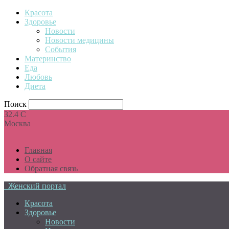
Красота
Здоровье
Новости
Новости медицины
События
Материнство
Еда
Любовь
Диета
Поиск
32.4
C
Москва
Главная
О сайте
Обратная связь
Женский портал
Красота
Здоровье
Новости