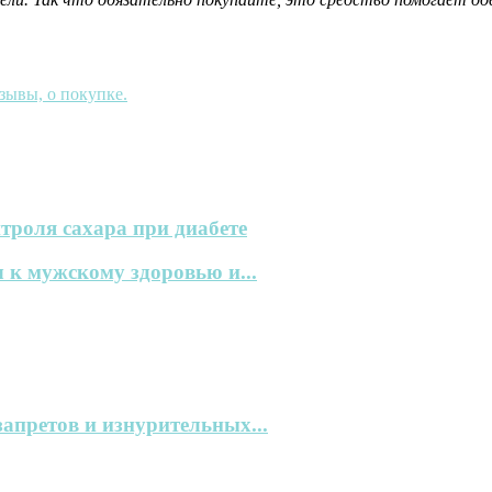
зывы, о покупке.
троля сахара при диабете
 к мужскому здоровью и...
запретов и изнурительных...