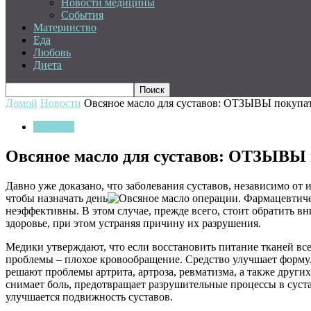
Новости медицины
События
Материнство
Еда
Любовь
Диета
Домой
Новости
Овсяное масло для суставов: ОТЗЫВЫ покупа
Новости
Овсяное масло для суставов: ОТЗЫВЫ 
Давно уже доказано, что заболевания суставов, независимо от 
чтобы назначать день
операции. Фармацевтичес
неэффективны. В этом случае, прежде всего, стоит обратить в
здоровье, при этом устраняя причину их разрушения.
Медики утверждают, что если восстановить питание тканей все
проблемы – плохое кровообращение. Средство улучшает формул
решают проблемы артрита, артроза, ревматизма, а также други
снимает боль, предотвращает разрушительные процессы в суста
улучшается подвижность суставов.