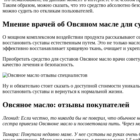
Таким образом, можно сказать, что это средство абсолютно без
можно судить по откликам пользователей.
Мнение врачей об Овсяном масле для с
О мощном комплексном воздействии продукта рассказывают сег
восстановить суставы естественным путем. Это не только мас
эффективно восстанавливает хрящевую ткань, очищает и укрепл
Приобретать средство для суставов Овсяное масло врачи совет
качество лечения и безопасность.
Ну и обязательно стоит сказать о доступной стоимости уника
восстановить суставы и вернуться к нормальной жизни.
Овсяное масло: отзывы покупателей
Леонид: Если честно, то никогда бы не поверил, что обычное 
сестра привезла Овсяноне масло и посоветовала пить. Через м
Тамара: Покупала недавно маме. У нее суставы на руках очень
масло вторично. Маме уже легче стало, а пропила всего 1,5 н