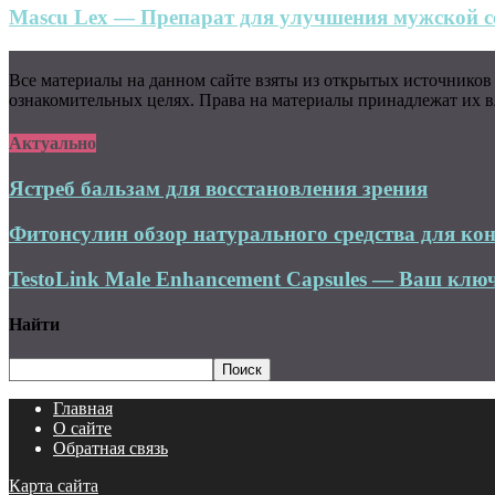
Mascu Lex — Препарат для улучшения мужской се
Все материалы на данном сайте взяты из открытых источников
ознакомительных целях. Права на материалы принадлежат их вл
Актуально
Ястреб бальзам для восстановления зрения
Фитонсулин обзор натурального средства для кон
TestoLink Male Enhancement Capsules — Ваш ключ
Найти
Главная
О сайте
Обратная связь
Карта сайта