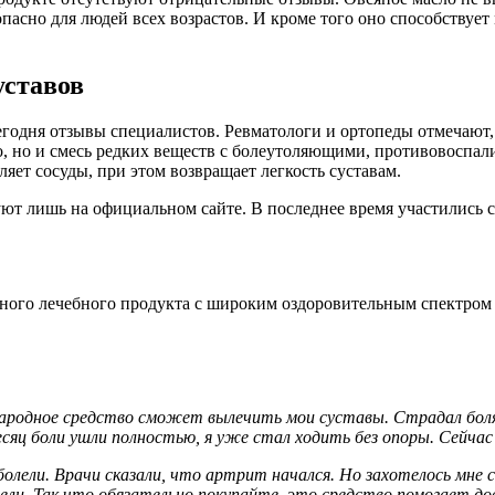
опасно для людей всех возрастов. И кроме того оно способствуе
уставов
одня отзывы специалистов. Ревматологи и ортопеды отмечают, 
ло, но и смесь редких веществ с болеутоляющими, противовосп
яет сосуды, при этом возвращает легкость суставам.
уют лишь на официальном сайте. В последнее время участились 
льного лечебного продукта с широким оздоровительным спектром
народное средство сможет вылечить мои суставы. Страдал болям
есяц боли ушли полностью, я уже стал ходить без опоры. Сейчас
 болели. Врачи сказали, что артрит начался. Но захотелось мн
едели. Так что обязательно покупайте, это средство помогает д