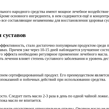
ального народного средства имеют мощное лечебное воздействие
 Кроме основного ингредиента, в нем содержится ещё и концен
 все составляющие незаменимы для восстановления здоровья суст
 суставов
ффективность, стало достаточно популярным продуктом среди по
тавах. Причем уже через 10-15 дней наблюдается улучшение сост
о эффекта необходимо регулярное применение лечебного масла. 
ь лечения влияет степень суставного заболевания и уровень де
менем сертифицированный продукт. Его преимуществом является 
опоказаний и побочных действий при использовании средства.
сто. Следует пить масло 2-3 раза в день по одной чайной ложке.
пока масло не впитается.
родукте отсутствуют отрицательные отзывы. Овсяное масло не 