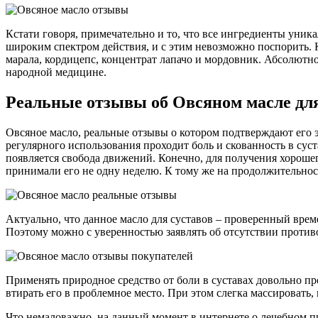
Кстати говоря, примечательно и то, что все ингредиенты уник
широким спектром действия, и с этим невозможно поспорить.
марала, кордицепс, концентрат лапачо и мордовник. Абсолютно
народной медицине.
Реальные отзывы об Овсяном масле для
Овсяное масло, реальные отзывы о котором подтверждают его э
регулярного использования проходит боль и скованность в сус
появляется свобода движений. Конечно, для получения хорошег
принимали его не одну неделю. К тому же на продолжительност
Актуально, что данное масло для суставов – проверенный вре
Поэтому можно с уверенностью заявлять об отсутствии против
Применять природное средство от боли в суставах довольно про
втирать его в проблемное место. При этом слегка массировать, 
Что немаловажно, на данный момент в интернете о лечебном п