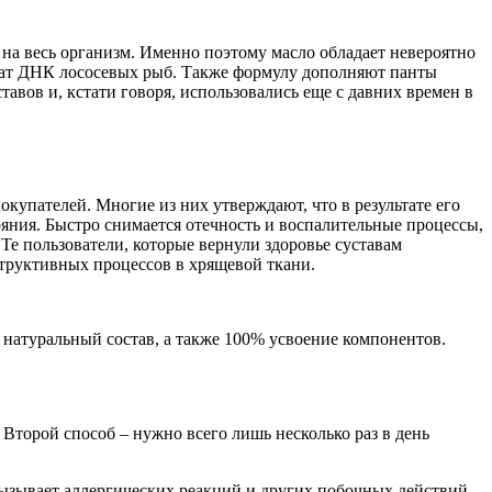
 на весь организм. Именно поэтому масло обладает невероятно
трат ДНК лососевых рыб. Также формулу дополняют панты
авов и, кстати говоря, использовались еще с давних времен в
купателей. Многие из них утверждают, что в результате его
ояния. Быстро снимается отечность и воспалительные процессы,
Те пользователи, которые вернули здоровье суставам
структивных процессов в хрящевой ткани.
натуральный состав, а также 100% усвоение компонентов.
 Второй способ – нужно всего лишь несколько раз в день
вызывает аллергических реакций и других побочных действий.