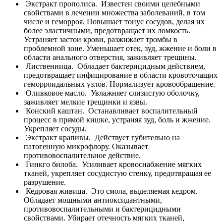
Экстракт прополиса.
Известен своими целебными
свойствами в лечении множества заболеваний, в том
числе и геморроя. Повышает тонус сосудов, делая их
более эластичными, предотвращает их ломкость.
Устраняет застои крови, разжижает тромбы в
проблемной зоне. Уменьшает отек, зуд, жжение и боли в
области анального отверстия, заживляет трещины.
Лиственница.
Обладает бактерицидным действием,
предотвращает инфицирование в области кровоточащих
геморроидальных узлов. Нормализует кровообращение.
Оливковое масло.
Увлажняет слизистую оболочку,
заживляет мелкие трещинки и язвы.
Конский каштан.
Останавливает воспалительный
процесс в прямой кишке, устраняя зуд, боль и жжение.
Укрепляет сосуды.
Экстракт крапивы.
Действует губительно на
патогенную микрофлору. Оказывает
противовоспалительное действие.
Гинкго билоба.
Усиливает кровоснабжение мягких
тканей, укрепляет сосудистую стенку, предотвращая ее
разрушение.
Кедровая живица.
Это смола, выделяемая кедром.
Обладает мощными антиоксидантными,
противовоспалительными и бактерицидными
свойствами. Убирает отечность мягких тканей,