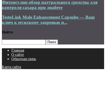
Фитонсулин обзор натурального средства для
контроля сахара при диабете
TestoLink Male Enhancement Capsules — Ваш
ключ к мужскому здоровью и...
Найти
Главная
О сайте
Обратная связь
Карта сайта