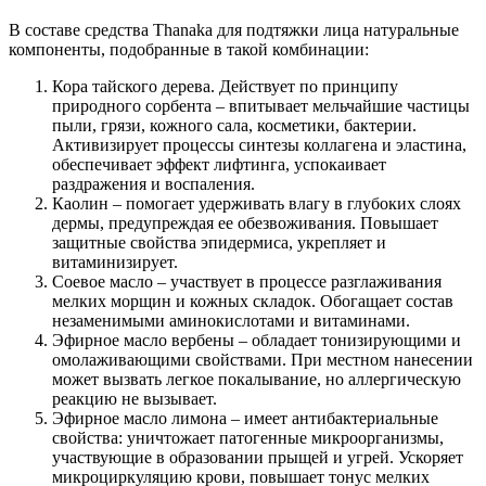
В составе средства Thanaka для подтяжки лица натуральные
компоненты, подобранные в такой комбинации:
Кора тайского дерева. Действует по принципу
природного сорбента – впитывает мельчайшие частицы
пыли, грязи, кожного сала, косметики, бактерии.
Активизирует процессы синтезы коллагена и эластина,
обеспечивает эффект лифтинга, успокаивает
раздражения и воспаления.
Каолин – помогает удерживать влагу в глубоких слоях
дермы, предупреждая ее обезвоживания. Повышает
защитные свойства эпидермиса, укрепляет и
витаминизирует.
Соевое масло – участвует в процессе разглаживания
мелких морщин и кожных складок. Обогащает состав
незаменимыми аминокислотами и витаминами.
Эфирное масло вербены – обладает тонизирующими и
омолаживающими свойствами. При местном нанесении
может вызвать легкое покалывание, но аллергическую
реакцию не вызывает.
Эфирное масло лимона – имеет антибактериальные
свойства: уничтожает патогенные микроорганизмы,
участвующие в образовании прыщей и угрей. Ускоряет
микроциркуляцию крови, повышает тонус мелких