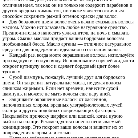
отличная идея, так как он не только не содержит парабенов и
других вредных химикатов, но также является отличным
способом сохранить рыжий оттенок краски для волос.
Для бордового цвета волос очень важно смазывать волосы
маслом. Можно использовать любое натуральное средство.
Предпочтительно наносить увлажнитель на ночь и смывать
утром. Смазка маслом придаст вашим бордовым волосам
необходимый блеск. Масло арганы — отличное натуральное
средство для поддержания идеального состояния волос.
Каждый раз, когда моете окрашенные волосы, используйте
прохладную и теплую воду. Использование горячей жидкости
откроет кутикулу волос и сделает бордовый цвет более
тусклым.
Сухой шампунь, пожалуй, лучший друг для бордового
цвета. Он закрепит натуральные масла, не делая волосы
слишком жирными. Если нет времени, нанесите сухой
шампунь, и можете не мыть волосы еще пару дней.
Защищайте окрашенные волосы от бассейнов,
наполненных хлором, вредных ультрафиолетовых лучей
солнца и других подобных повреждающих факторов.
Накрывайте прическу шарфом или шапкой, когда нужно
выйти на солнце. Рекомендуется нанести несмываемый
кондиционер. Это покроет ваши волосы и защитит их от
повреждения хлором или солью.