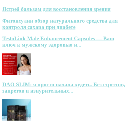
Ястреб бальзам для восстановления зрения
Фитонсулин обзор натурального средства для
контроля сахара при диабете
TestoLink Male Enhancement Capsules — Ваш
ключ к мужскому здоровью и...
DAO SLIM: я просто начала худеть. Без стрессов,
запретов и изнурительных...