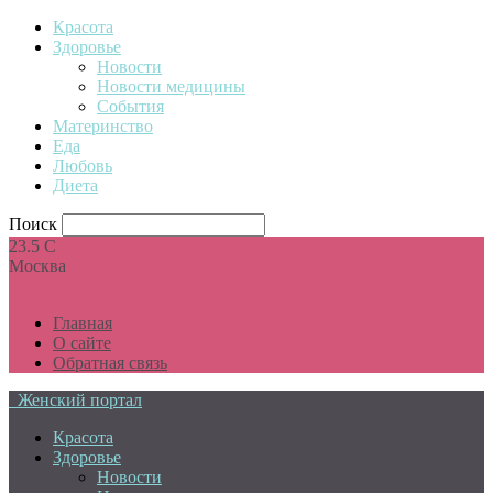
Красота
Здоровье
Новости
Новости медицины
События
Материнство
Еда
Любовь
Диета
Поиск
23.5
C
Москва
Главная
О сайте
Обратная связь
Женский портал
Красота
Здоровье
Новости