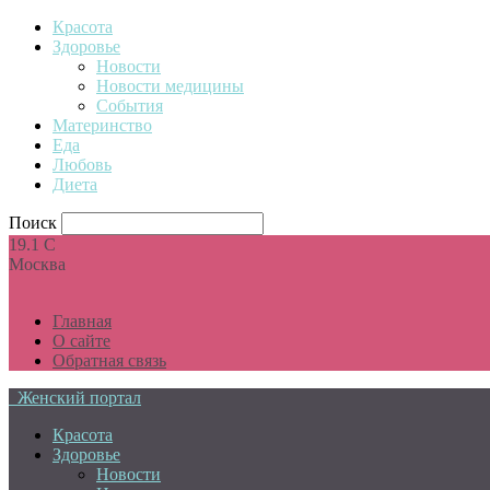
Красота
Здоровье
Новости
Новости медицины
События
Материнство
Еда
Любовь
Диета
Поиск
19.1
C
Москва
Главная
О сайте
Обратная связь
Женский портал
Красота
Здоровье
Новости