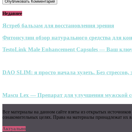
Недавнее
Ястреб бальзам для восстановления зрения
Фитонсулин обзор натурального средства для кон
TestoLink Male Enhancement Capsules — Ваш ключ
DAO SLIM: я просто начала худеть. Без стрессов, 
Mascu Lex — Препарат для улучшения мужской се
Все материалы на данном сайте взяты из открытых источников
ознакомительных целях. Права на материалы принадлежат их вл
Актуально