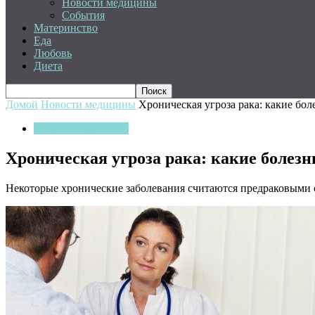
Новости медицины
События
Материнство
Еда
Любовь
Диета
Домой
Новости медицины
Хроническая угроза рака: какие бо
Новости медицины
Хроническая угроза рака: какие болез
Некоторые хронические заболевания считаются предраковыми